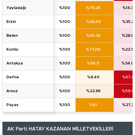
yayladaği
%100
%79.25
%14.7
erzi̇n
%100
%48.48
%35.2
belen
%100
%65.38
%28.0
kumlu
%100
%73.06
%22.9
antakya
%100
%54.11
%34.0
defne
%100
%8.49
%57.4
arsuz
%100
%22.88
%59.0
payas
%100
%61
%27.2
AK Parti HATAY KAZANAN MİLLETVEKİLLERİ