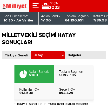
SEÇİM
2023
Son Güncelleme:
Açılan Sandık
Toplam Seçmen
Katılım Or
10:30 - AA Verileri
%100
64.190.651
%86.98
MİLLETVEKİLİ SEÇİMİ HATAY
SONUÇLARI
Türkiye Geneli
Açılan Sandık
Toplam Seçmen
%100
1.092.585
Kullanılan Oy
Geçerli Oy
913.508
894.424
*
Hatay
ili sandık durumunu
özet olarak
gösterir.