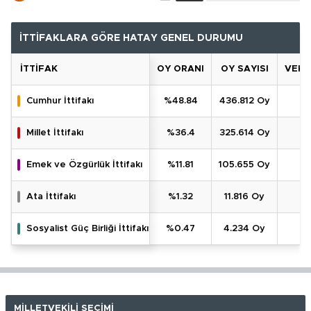
İTTİFAKLARA GÖRE HATAY GENEL DURUMU
İTTIFAK
OY ORANI
OY SAYISI
VEKIL
Cumhur İttifakı
%48.84
436.812 Oy
Millet İttifakı
%36.4
325.614 Oy
Emek ve Özgürlük İttifakı
%11.81
105.655 Oy
Ata İttifakı
%1.32
11.816 Oy
Sosyalist Güç Birliği İttifakı
%0.47
4.234 Oy
MİLLETVEKİLİ SEÇİMİ