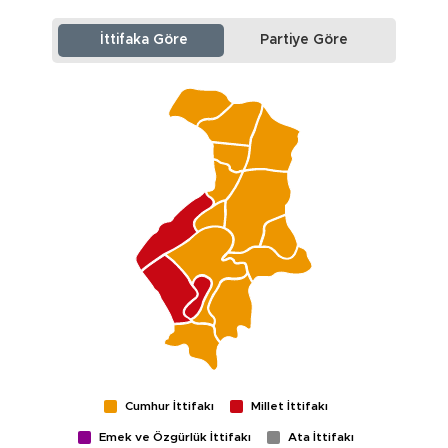
İttifaka Göre
Partiye Göre
Cumhur İttifakı
Millet İttifakı
Emek ve Özgürlük İttifakı
Ata İttifakı