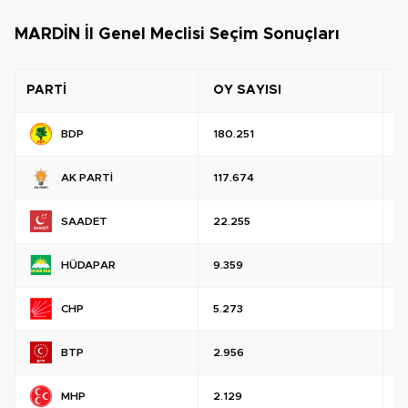
MARDİN İl Genel Meclisi Seçim Sonuçları
PARTİ
OY SAYISI
O
BDP
180.251
%
AK PARTİ
117.674
%
SAADET
22.255
%
HÜDAPAR
9.359
%
CHP
5.273
%
BTP
2.956
%
MHP
2.129
%