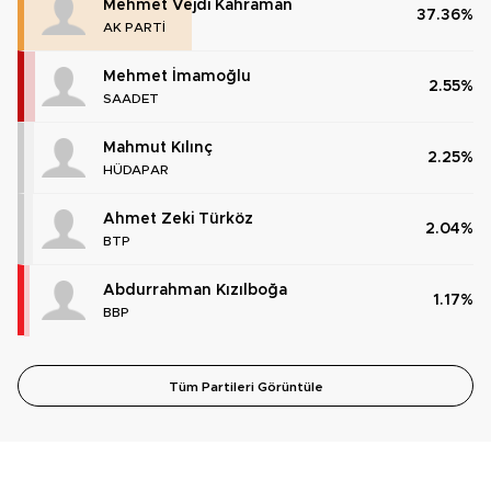
Mehmet Vejdi Kahraman
37.36%
AK PARTİ
Mehmet İmamoğlu
2.55%
SAADET
Mahmut Kılınç
2.25%
HÜDAPAR
Ahmet Zeki Türköz
2.04%
BTP
Abdurrahman Kızılboğa
1.17%
BBP
Tüm Partileri Görüntüle