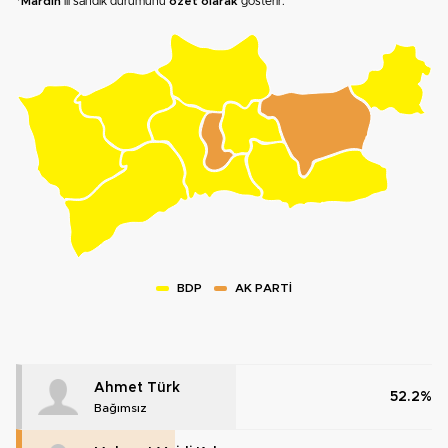
*
Mardin
ili sandık durumunu
özet olarak
gösterir.
BDP
AK PARTİ
Ahmet Türk
52.2%
Bağımsız