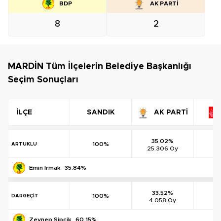
BDP
AK PARTİ
8
2
MARDİN Tüm İlçelerin Belediye Başkanlığı
Seçim Sonuçları
İLÇE
SANDIK
AK PARTİ
35.02%
100%
ARTUKLU
25.306 Oy
72
Emin Irmak
35.84%
33.52%
0
100%
DARGEÇİT
4.058 Oy
6
Zeynep Sipcik
60.15%