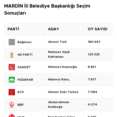
MARDİN İli Belediye Başkanlığı Seçim
Sonuçları
PARTİ
ADAY
OY SAYISI
Ahmet Türk
180.697
Bağımsız
Mehmet Vejdi
129.325
AK PARTİ
Kahraman
Mehmet İmamoğlu
8.851
SAADET
Mahmut Kılınç
7.817
HÜDAPAR
Ahmet Zeki Türköz
7.084
BTP
Abdurrahman
4.074
BBP
Kızılboğa