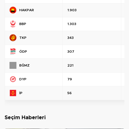
HAKPAR
1.903
%
BBP
1.303
%
TKP
343
%
ÖDP
307
%
BĞMZ
221
%
DYP
79
%
İP
56
%
Seçim Haberleri