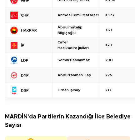
Nuri Sertaç Güler
3.236
MHP
Ahmet Cemil Mataraci
3.177
CHP
Abdulmutalip
767
HAKPAR
Bilgiçoğlu
Cafer
323
İP
Hacikadiroğulları
Semih Paslanmaz
290
LDP
Abdurrahman Taş
275
DYP
Orhan Işınay
217
DSP
MARDİN’da Partilerin Kazandığı İlçe Belediye
Sayısı