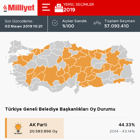
YEREL SEÇİMLER
2019
AK Parti
Açılan Sandık
Toplam Seçmen
Son Güncelleme:
TÜRKIYE GENELI
ADAYLAR
PARTILER
%100
57.093.410
03 Nisan 2019 10:21
Türkiye Geneli Belediye Başkanlıkları Oy Durumu
AK Parti
44.33%
20.583.896 Oy
2014 - 43.14%