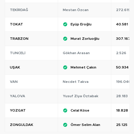
TEKIRDAĞ
Mestan Özcan
272.619
TOKAT
Eyüp Eroğlu
40.581
TRABZON
Murat Zorluoğlu
307.167
TUNCELI
Gökhan Arasan
2.526
UŞAK
Mehmet Çakın
50.934
VAN
Necdet Takva
196.040
YALOVA
Yusuf Ziya Öztabak
28.183
YOZGAT
Celal Köse
18.828
ZONGULDAK
Ömer Selim Alan
25.125