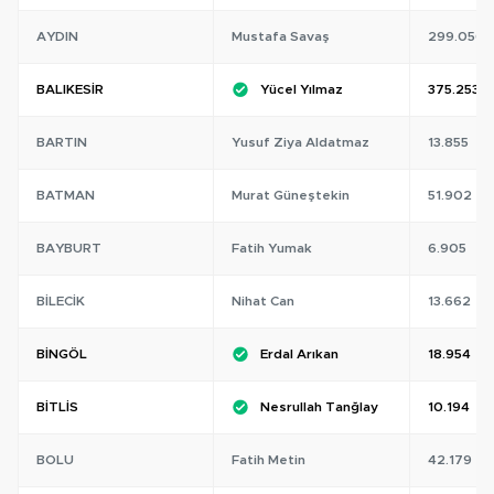
AYDIN
Mustafa Savaş
299.056
BALIKESIR
Yücel Yılmaz
375.253
BARTIN
Yusuf Ziya Aldatmaz
13.855
BATMAN
Murat Güneştekin
51.902
BAYBURT
Fatih Yumak
6.905
BILECIK
Nihat Can
13.662
BINGÖL
Erdal Arıkan
18.954
BITLIS
Nesrullah Tanğlay
10.194
BOLU
Fatih Metin
42.179