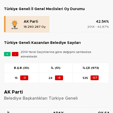
Türkiye Geneli İl Genel Meclisleri Oy Durumu
AK Parti
42.54%
18.290.287 Oy
2014 - 42.87%
Türkiye Geneli Kazanılan Belediye Sayıları
2014 Yerel Seçimlerine göre değişimi sembolize
+
-
etmektedir.
B.Ş.B (30)
İL (51)
İLÇE (973)
15
-3
24
-6
535
-57
AK Parti
Belediye Başkanlıkları Türkiye Geneli