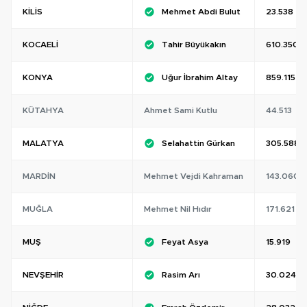
KILIS
Mehmet Abdi Bulut
23.538
KOCAELI
Tahir Büyükakın
610.350
KONYA
Uğur İbrahim Altay
859.115
KÜTAHYA
Ahmet Sami Kutlu
44.513
MALATYA
Selahattin Gürkan
305.588
MARDIN
Mehmet Vejdi Kahraman
143.060
MUĞLA
Mehmet Nil Hıdır
171.621
MUŞ
Feyat Asya
15.919
NEVŞEHIR
Rasim Arı
30.024