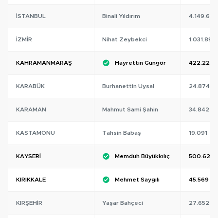
İSTANBUL
Binali Yıldırım
4.149.667
İZMIR
Nihat Zeybekci
1.031.897
KAHRAMANMARAŞ
Hayrettin Güngör
422.222
KARABÜK
Burhanettin Uysal
24.874
KARAMAN
Mahmut Sami Şahin
34.842
KASTAMONU
Tahsin Babaş
19.091
KAYSERI
Memduh Büyükkılıç
500.621
KIRIKKALE
Mehmet Saygılı
45.569
KIRŞEHIR
Yaşar Bahçeci
27.652