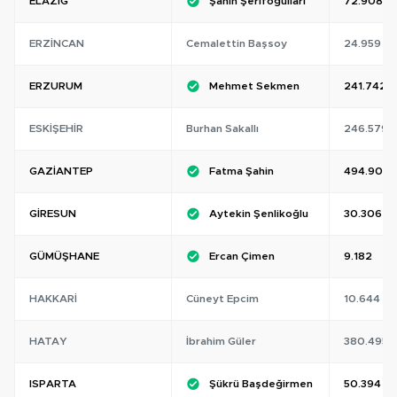
ELAZIĞ
Şahin Şerifoğulları
72.908
ERZINCAN
Cemalettin Başsoy
24.959
ERZURUM
Mehmet Sekmen
241.742
ESKIŞEHIR
Burhan Sakallı
246.579
GAZIANTEP
Fatma Şahin
494.905
GIRESUN
Aytekin Şenlikoğlu
30.306
GÜMÜŞHANE
Ercan Çimen
9.182
HAKKARI
Cüneyt Epcim
10.644
HATAY
İbrahim Güler
380.495
ISPARTA
Şükrü Başdeğirmen
50.394