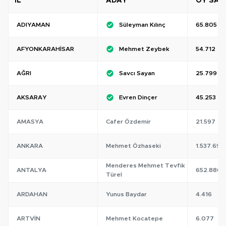
İL
ADAY
OY SAYI
ADIYAMAN
Süleyman Kılınç
65.805
AFYONKARAHISAR
Mehmet Zeybek
54.712
AĞRI
Savcı Sayan
25.799
AKSARAY
Evren Dinçer
45.253
AMASYA
Cafer Özdemir
21.597
ANKARA
Mehmet Özhaseki
1.537.694
Menderes Mehmet Tevfik
ANTALYA
652.880
Türel
ARDAHAN
Yunus Baydar
4.416
ARTVIN
Mehmet Kocatepe
6.077