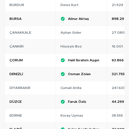
BURDUR
Deniz Kurt
21.929
BURSA
Alinur Aktaş
898.292
ÇANAKKALE
Ayhan Gider
27.080
ÇANKIRI
Hüseyin Boz
16.001
ÇORUM
Halil İbrahim Aşgın
63.866
DENIZLI
Osman Zolan
321.755
DIYARBAKIR
Cumali Atilla
241.633
DÜZCE
Faruk Özlü
44.299
EDIRNE
Koray Uymaz
38.555