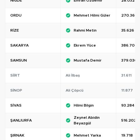
NIĞDE
Emrah Özdemir
28.032
ORDU
Mehmet Hilmi Güler
270.360
RIZE
Rahmi Metin
35.626
SAKARYA
Ekrem Yüce
386.700
SAMSUN
Mustafa Demir
379.036
SIIRT
Ali İlbaş
31.611
SINOP
Ali Çöpcü
11.877
SIVAS
Hilmi Bilgin
93.284
Zeynel Abidin
ŞANLIURFA
516.202
Beyazgül
ŞIRNAK
Mehmet Yarka
19.718