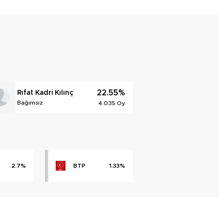
22.55%
Rıfat Kadri Kılınç
Bağımsız
4.035 Oy
2.7%
BTP
1.33%