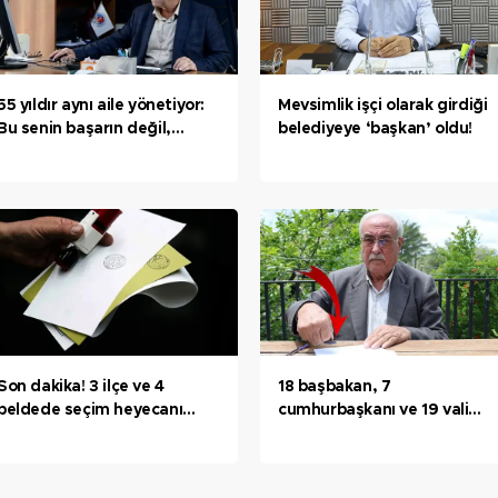
55 yıldır aynı aile yönetiyor:
Mevsimlik işçi olarak girdiği
Bu senin başarın değil,
belediyeye ‘başkan’ oldu!
babanın başarısı
Son dakika! 3 ilçe ve 4
18 başbakan, 7
beldede seçim heyecanı
cumhurbaşkanı ve 19 vali
yaşandı! İşte ilk sonuçlar...
eskitti! Mührü 48 yıldır
taşıyor