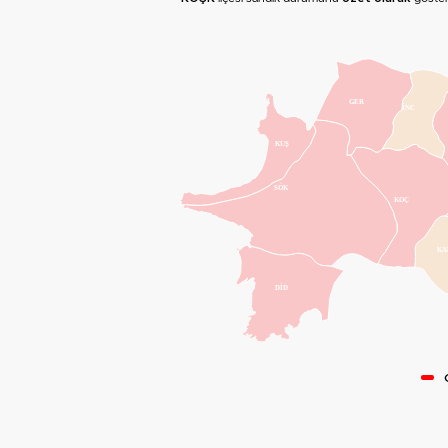
GER
İNC
KUŞ
SÖK
KOÇ
KA
DİD