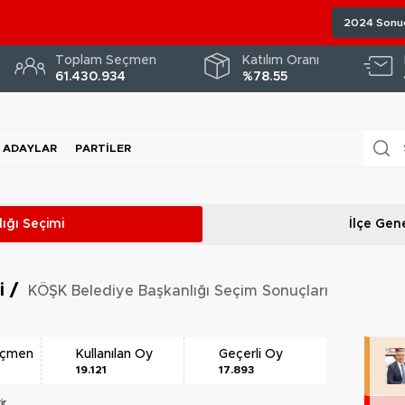
2024 Sonuç
Toplam Seçmen
Katılım Oranı
61.430.934
%78.55
ADAYLAR
PARTILER
ığı
Seçimi
İlçe Gene
ri
/
KÖŞK Belediye Başkanlığı Seçim Sonuçları
eçmen
Kullanılan Oy
Geçerli Oy
19.121
17.893
r.