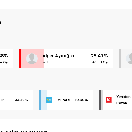
m
88%
25.47%
Alper Aydoğan
CHP
4 Oy
4.558 Oy
Yeniden
HP
33.46%
İYİ Parti
10.96%
Refah