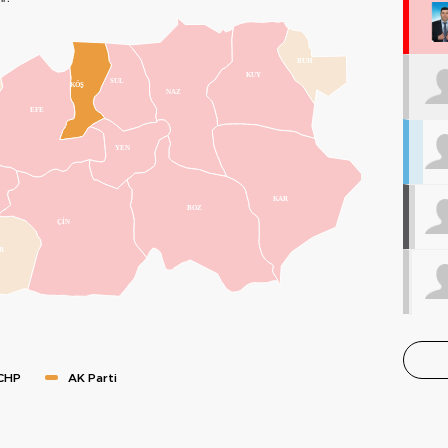
BUH
KUY
SUL
KÖŞ
NAZ
EFE
YEN
KAR
BOZ
ÇİN
R
CHP
AK Parti