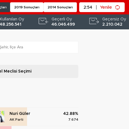
2:52
Yenile
ları
2019 Sonuçları
2014 Sonuçları
Kullanılan Oy
Geçerli Oy
Geçersiz Oy
48.256.541
46.046.499
2.210.042
l Meclisi
Seçimi
Nuri Güler
42.88%
AK Parti
7.674