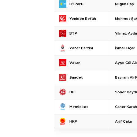
Nilgün Baş
İYİ Parti
Mehmet Şah
Yeniden Refah
Yılmaz Aydı
BTP
İsmail Uçar
Zafer Partisi
Ayşe Gül Ak
Vatan
Bayram Ali K
Saadet
Soner Bayd
DP
Caner Kara
Memleket
Arif Çakır
HKP