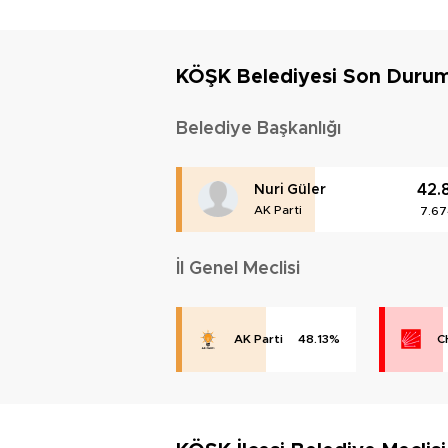
KÖŞK Belediyesi Son Duru
Belediye Başkanlığı
42.
Nuri Güler
AK Parti
7.67
İl Genel Meclisi
AK Parti
48.13%
C