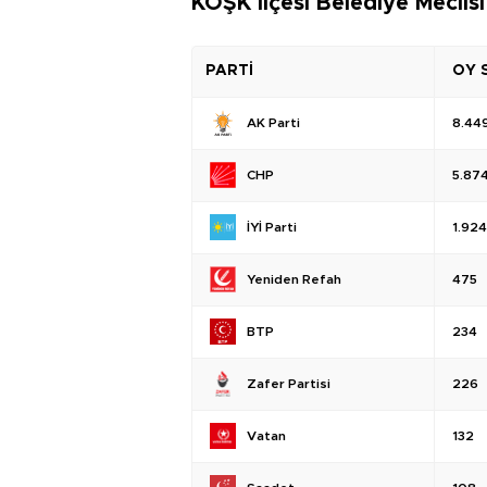
KÖŞK İlçesi Belediye Meclis
PARTİ
OY 
AK Parti
8.44
CHP
5.87
İYİ Parti
1.924
Yeniden Refah
475
BTP
234
Zafer Partisi
226
Vatan
132