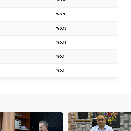
%0.61
%0.2
%0.18
%0.13
%0.1
%0.1