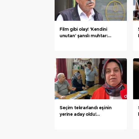
Film gibi olay! 'Kendini
unutan' şanslı muhtar:
Herhalde bir ilk oldu
Seçim tekrarlandı eşinin
yerine aday oldu!
'Karabük’te tek kadın
muhtar'