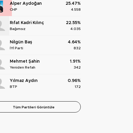
Alper Aydoğan
25.47%
CHP
4.558
Rıfat Kadri Kılınç
22.55%
Bağımsız
4.035
Nilgün Baş
4.64%
İYİ Parti
832
Mehmet Şahin
1.91%
Yeniden Refah
342
Yılmaz Aydın
0.96%
BTP
172
Tüm Partileri Görüntüle