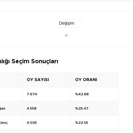
Değişim
lığı Seçim Sonuçları
OY SAYISI
OY ORANI
7.674
%42.88
ğan
4.558
%25.47
ılınç
4.035
%22.55