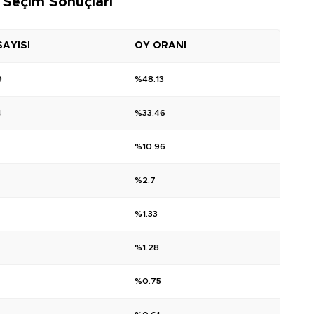
i Seçim Sonuçları
SAYISI
OY ORANI
9
%48.13
4
%33.46
%10.96
%2.7
%1.33
%1.28
%0.75