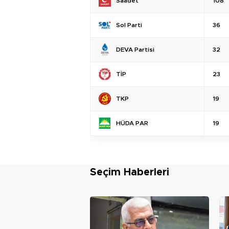
Saadet
108
Sol Parti
36
DEVA Partisi
32
TİP
23
TKP
19
HÜDA PAR
19
Seçim Haberleri