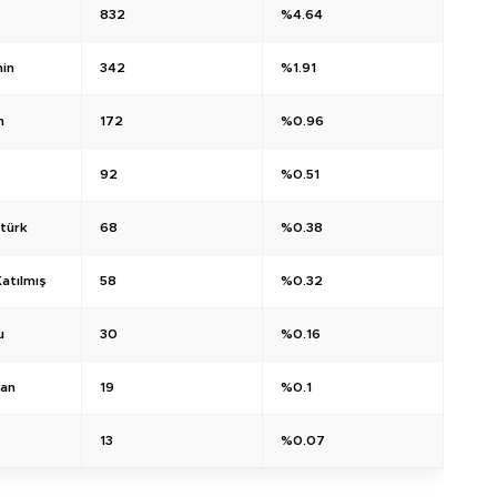
832
%4.64
in
342
%1.91
n
172
%0.96
92
%0.51
türk
68
%0.38
atılmış
58
%0.32
u
30
%0.16
han
19
%0.1
13
%0.07