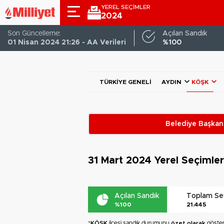
YEREL SEÇİMLER
2024
Son Güncelleme:
Açılan Sandık
01 Nisan 2024 21:26 - AA Verileri
%100
TÜRKIYE GENELI
AYDIN
KÖŞK
Belediye Başkanl
31 Mart 2024
Yerel Seçimle
Açılan Sandık
Toplam S
%100
21.445
*
KÖŞK
ilçesi sandık durumunu
özet olarak
gösteri