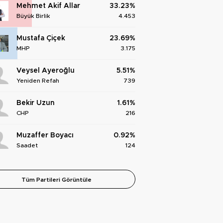
Mehmet Akif Allar
33.23%
Büyük Birlik
4.453
Mustafa Çiçek
23.69%
MHP
3.175
Veysel Ayeroğlu
5.51%
Yeniden Refah
739
Bekir Uzun
1.61%
CHP
216
Muzaffer Boyacı
0.92%
Saadet
124
Tüm Partileri Görüntüle