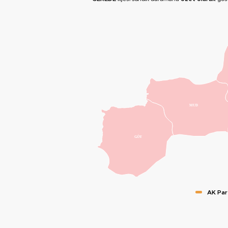
MUD
GÖY
AK Par