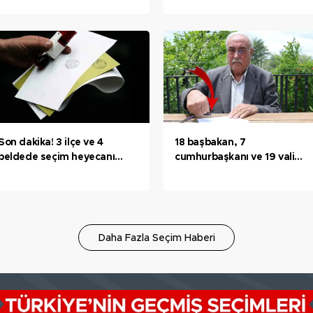
Son dakika! 3 ilçe ve 4
18 başbakan, 7
beldede seçim heyecanı
cumhurbaşkanı ve 19 vali
yaşandı! İşte ilk sonuçlar...
eskitti! Mührü 48 yıldır
taşıyor
Daha Fazla Seçim Haberi