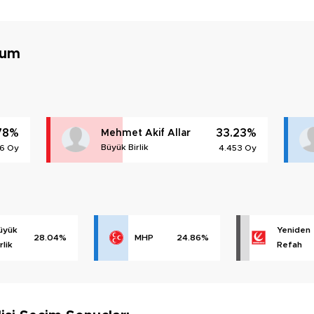
rum
78%
33.23%
Mehmet Akif Allar
Büyük Birlik
26 Oy
4.453 Oy
üyük
Yeniden
28.04%
MHP
24.86%
rlik
Refah