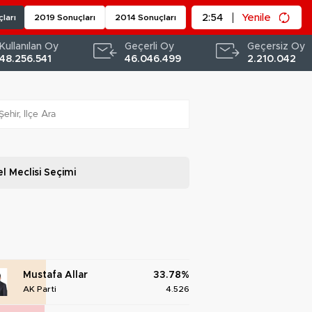
2:53
Yenile
ları
2019 Sonuçları
2014 Sonuçları
Kullanılan Oy
Geçerli Oy
Geçersiz Oy
48.256.541
46.046.499
2.210.042
l Meclisi
Seçimi
Mustafa Allar
33.78%
AK Parti
4.526