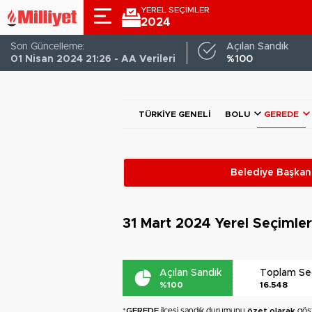
YEREL SEÇİMLER
2024
Son Güncelleme:
Açılan Sandık
01 Nisan 2024 21:26 - AA Verileri
%100
TÜRKIYE GENELI
BOLU
GEREDE
Belediye Başkanl
31 Mart 2024
Yerel Seçimle
Açılan Sandık
Toplam S
%100
16.548
*
GEREDE
ilçesi sandık durumunu
özet olarak
göst