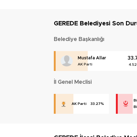
GEREDE Belediyesi Son Du
Belediye Başkanlığı
33.
Mustafa Allar
AK Parti
4.5
İl Genel Meclisi
B
AK Parti
33.27%
Bi