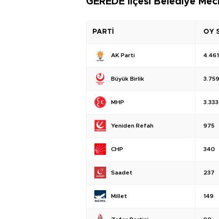
GEREDE İlçesi Belediye Mecl
PARTİ
OY 
AK Parti
4.461
Büyük Birlik
3.75
MHP
3.333
Yeniden Refah
975
CHP
340
Saadet
237
Millet
149