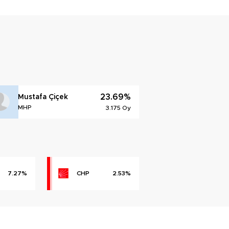
23.69%
Mustafa Çiçek
MHP
3.175 Oy
7.27%
CHP
2.53%