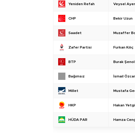
Veysel Aye
Yeniden Refah
Bekir Uzun
CHP
Muzaffer B
Saadet
Furkan Kılıç
Zafer Partisi
Burak Şeno
BTP
İsmail Özca
Bağımsız
Mustafa Ge
Millet
Hakan Yetg
HKP
Hamza Ceng
HÜDA PAR