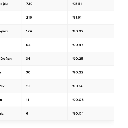
roğlu
739
%5.51
216
%1.61
oyacı
124
%0.92
64
%0.47
l Doğan
34
%0.25
n
30
%0.22
dik
19
%0.14
in
11
%0.08
iz
6
%0.04