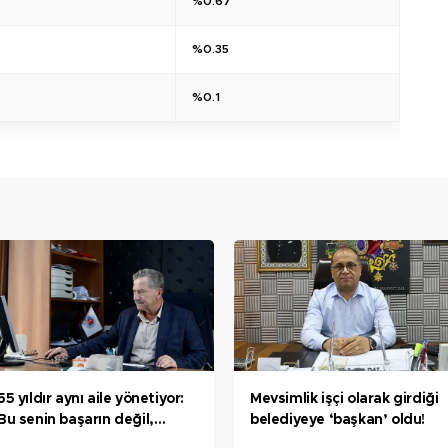
%0.67
%0.35
%0.1
55 yıldır aynı aile yönetiyor:
Mevsimlik işçi olarak girdiği
Bu senin başarın değil,
belediyeye ‘başkan’ oldu!
babanın başarısı