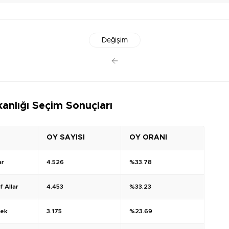
Değişim
anlığı Seçim Sonuçları
OY SAYISI
OY ORANI
ar
4.526
%33.78
 Allar
4.453
%33.23
çek
3.175
%23.69