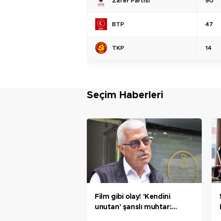
Zafer Partisi
90
BTP
47
TKP
14
Seçim Haberleri
Film gibi olay! 'Kendini
unutan' şanslı muhtar:
Herhalde bir ilk oldu