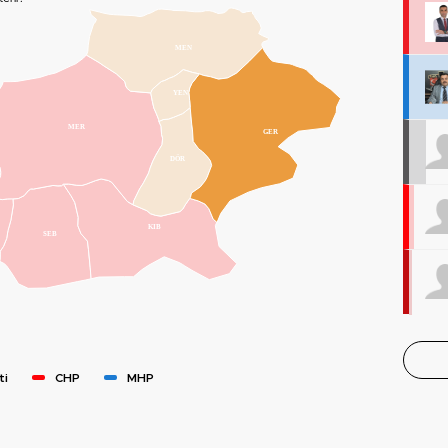
MEN
YEN
MER
GER
DÖR
KIB
SEB
ti
CHP
MHP