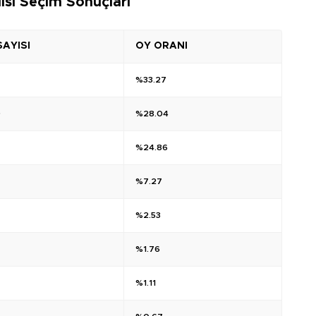
isi Seçim Sonuçları
SAYISI
OY ORANI
%33.27
9
%28.04
%24.86
%7.27
%2.53
%1.76
%1.11