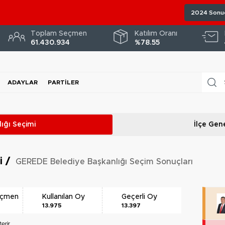
2024 Sonuç
Toplam Seçmen
Katılım Oranı
61.430.934
%78.55
ADAYLAR
PARTILER
ığı
Seçimi
İlçe Gene
ri
/
GEREDE Belediye Başkanlığı Seçim Sonuçları
eçmen
Kullanılan Oy
Geçerli Oy
13.975
13.397
erir.