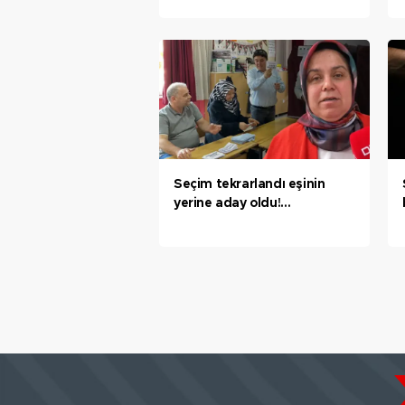
Seçim tekrarlandı eşinin
yerine aday oldu!
'Karabük’te tek kadın
muhtar'