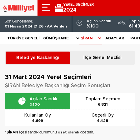
YEREL SEÇİMLER
2024
Açılan Sandık
Topl
Son Güncelleme:
%100
61.4
01 Nisan 2024 21:26 - AA Verileri
TÜRKIYE GENELI
ADAYLAR
PART
Belediye Başkanlığı
İlçe Genel Meclisi
31 Mart 2024
Yerel Seçimleri
ŞİRAN Belediye Başkanlığı Seçim Sonuçları
Açılan Sandık
Toplam Seçmen
%100
6.821
Kullanılan Oy
Geçerli Oy
4.699
4.428
*
ŞİRAN
ilçesi sandık durumunu
özet olarak
gösterir.