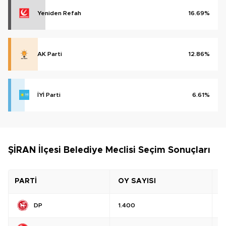
Yeniden Refah
16.69%
AK Parti
12.86%
İYİ Parti
6.61%
ŞİRAN İlçesi Belediye Meclisi Seçim Sonuçları
PARTİ
OY SAYISI
O
DP
1.400
%