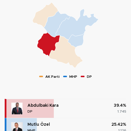
AK Parti
MHP
DP
Abdulbaki Kara
39.4%
DP
1.745
Mutlu Özel
25.42%
MHP
1.126