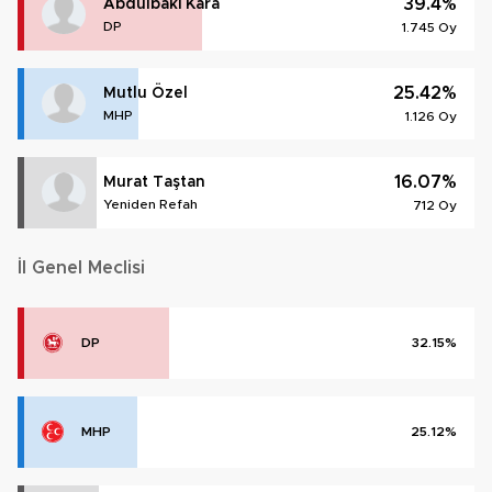
39.4%
Abdulbaki Kara
DP
1.745 Oy
25.42%
Mutlu Özel
MHP
1.126 Oy
16.07%
Murat Taştan
Yeniden Refah
712 Oy
İl Genel Meclisi
DP
32.15%
MHP
25.12%