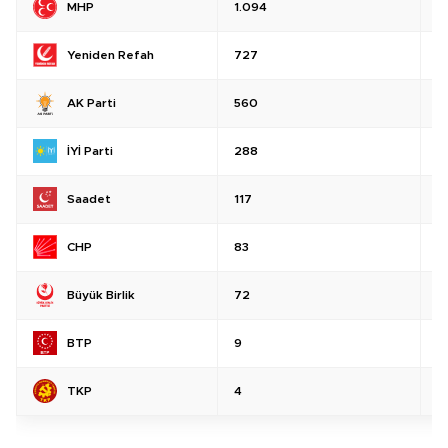
MHP
1.094
%
Yeniden Refah
727
%
AK Parti
560
%
İYİ Parti
288
%
Saadet
117
%
CHP
83
%
Büyük Birlik
72
%
BTP
9
%
TKP
4
%