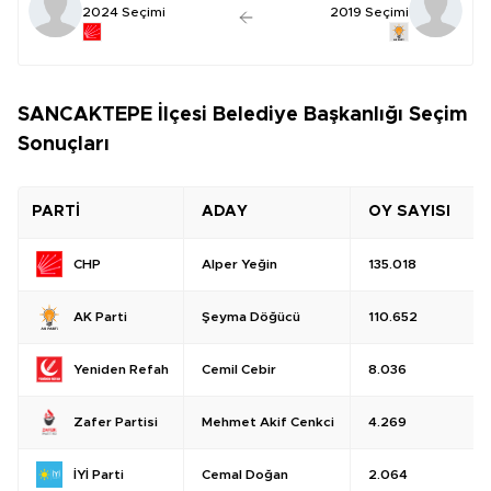
2024 Seçimi
2019 Seçimi
SANCAKTEPE İlçesi Belediye Başkanlığı Seçim
Sonuçları
PARTİ
ADAY
OY SAYISI
Alper Yeğin
135.018
CHP
Şeyma Döğücü
110.652
AK Parti
Cemil Cebir
8.036
Yeniden Refah
Mehmet Akif Cenkci
4.269
Zafer Partisi
Cemal Doğan
2.064
İYİ Parti