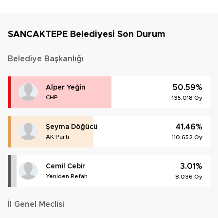
SANCAKTEPE Belediyesi Son Durum
Belediye Başkanlığı
50.59%
Alper Yeğin
CHP
135.018 Oy
41.46%
Şeyma Döğücü
AK Parti
110.652 Oy
3.01%
Cemil Cebir
Yeniden Refah
8.036 Oy
İl Genel Meclisi