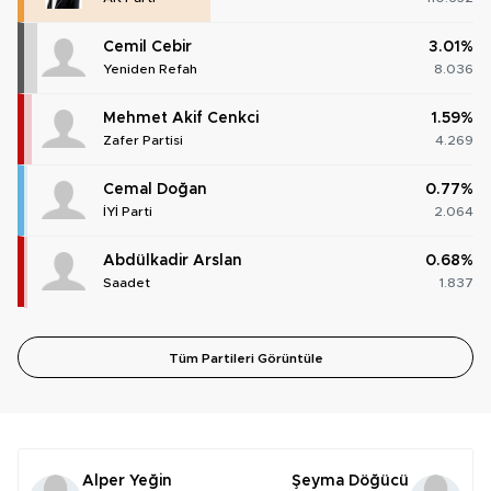
Cemil Cebir
3.01%
Yeniden Refah
8.036
Mehmet Akif Cenkci
1.59%
Zafer Partisi
4.269
Cemal Doğan
0.77%
İYİ Parti
2.064
Abdülkadir Arslan
0.68%
Saadet
1.837
Tüm Partileri Görüntüle
Alper Yeğin
Şeyma Döğücü