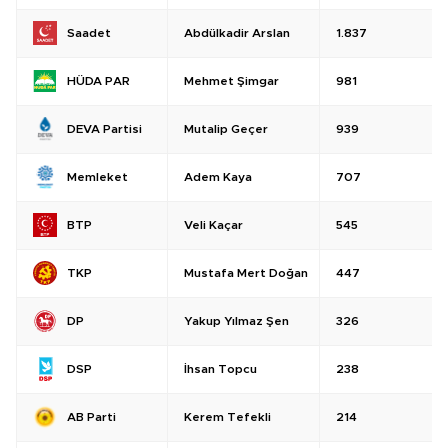
Abdülkadir Arslan
1.837
Saadet
Mehmet Şimgar
981
HÜDA PAR
Mutalip Geçer
939
DEVA Partisi
Adem Kaya
707
Memleket
Veli Kaçar
545
BTP
Mustafa Mert Doğan
447
TKP
Yakup Yılmaz Şen
326
DP
İhsan Topcu
238
DSP
Kerem Tefekli
214
AB Parti