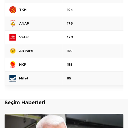
TKH
194
%
ANAP
176
%
Vatan
170
%
AB Parti
159
%
HKP
158
%
Millet
85
%
Seçim Haberleri