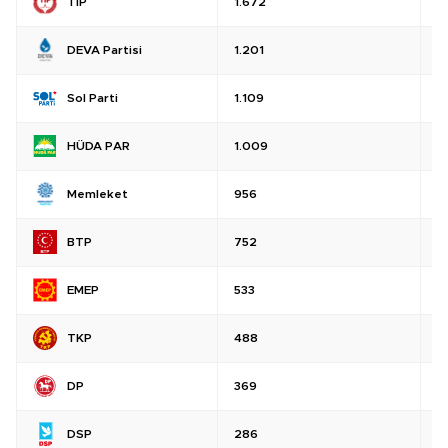
TİP
1.672
%
DEVA Partisi
1.201
%
Sol Parti
1.109
%
HÜDA PAR
1.009
%
Memleket
956
%
BTP
752
%
EMEP
533
%
TKP
488
%
DP
369
%
DSP
286
%