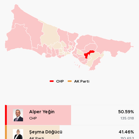
CHP
AK Parti
Alper Yeğin
50.59%
CHP
135.018
Şeyma Döğücü
41.46%
AK Parti
110.652