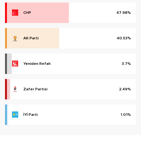
CHP
47.98%
AK Parti
40.53%
Yeniden Refah
3.7%
Zafer Partisi
2.49%
İYİ Parti
1.01%