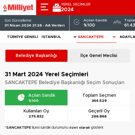
YEREL SEÇİMLER
2024
Açılan Sandık
Topl
Son Güncelleme:
%100
61.4
01 Nisan 2024 21:26 - AA Verileri
TÜRKIYE GENELI
ADAYL
Belediye Başkanlığı
İlçe Genel Meclisi
31 Mart 2024
Yerel Seçimleri
SANCAKTEPE Belediye Başkanlığı Seçim Sonuçları
Açılan Sandık
Toplam Seçmen
%100
344.529
Kullanılan Oy
Geçerli Oy
275.832
266.866
*
SANCAKTEPE
ilçesi sandık durumunu
özet olarak
gösterir.