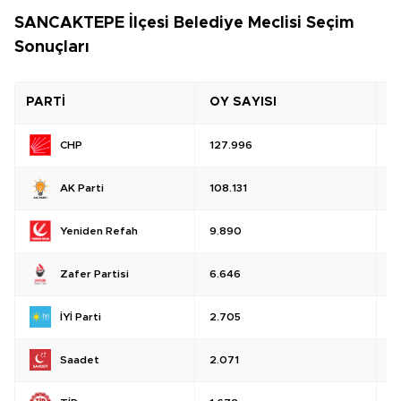
SANCAKTEPE İlçesi Belediye Meclisi Seçim
Sonuçları
PARTİ
OY SAYISI
O
CHP
127.996
%
AK Parti
108.131
%
Yeniden Refah
9.890
%
Zafer Partisi
6.646
%
İYİ Parti
2.705
%
Saadet
2.071
%