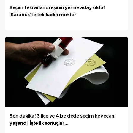
Seçim tekrarlandı eşinin yerine aday oldu!
'Karabük’te tek kadın muhtar'
Son dakika! 3 ilçe ve 4 beldede seçim heyecanı
yaşandı! İşte ilk sonuçlar...