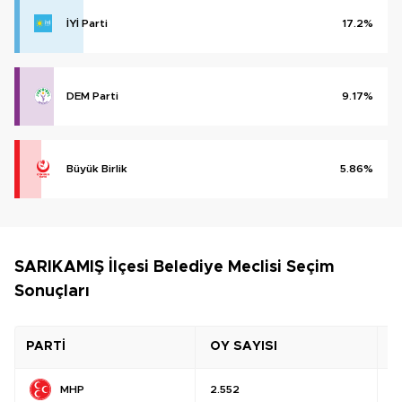
İYİ Parti
17.2%
DEM Parti
9.17%
Büyük Birlik
5.86%
SARIKAMIŞ İlçesi Belediye Meclisi Seçim
Sonuçları
PARTİ
OY SAYISI
O
MHP
2.552
%