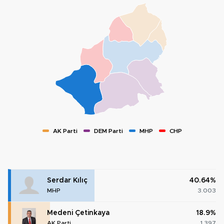
AK Parti
DEM Parti
MHP
CHP
Serdar Kılıç
40.64%
MHP
3.003
Medeni Çetinkaya
18.9%
AK Parti
1.397