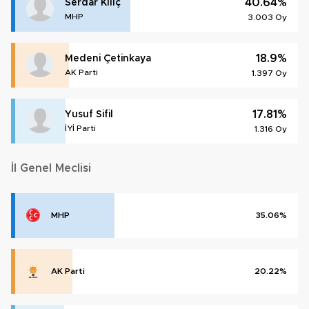
40.64%
Serdar Kılıç
MHP
3.003 Oy
18.9%
Medeni Çetinkaya
AK Parti
1.397 Oy
17.81%
Yusuf Sifil
İYİ Parti
1.316 Oy
İl Genel Meclisi
MHP
35.06%
AK Parti
20.22%