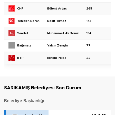
Bülent Artaç
265
CHP
Reşit Yılmaz
143
Yeniden Refah
Muhammet Ali Demir
134
Saadet
Yalçın Zengin
77
Bağımsız
Ekrem Polat
22
BTP
SARIKAMIŞ Belediyesi Son Durum
Belediye Başkanlığı