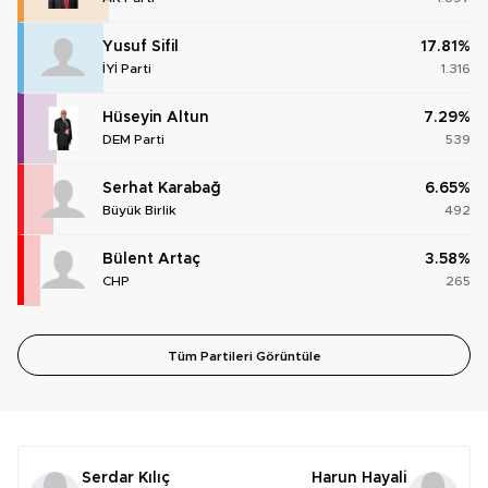
Yusuf Sifil
17.81%
İYİ Parti
1.316
Hüseyin Altun
7.29%
DEM Parti
539
Serhat Karabağ
6.65%
Büyük Birlik
492
Bülent Artaç
3.58%
CHP
265
Tüm Partileri Görüntüle
Serdar Kılıç
Harun Hayali