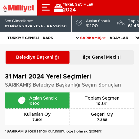
YEREL SEÇİMLER
2024
Açılan Sandık
Topl
Son Güncelleme:
%100
61.4
01 Nisan 2024 21:26 - AA Verileri
TÜRKIYE GENELI
ADAYLAR
P
Belediye Başkanlığı
İlçe Genel Meclisi
31 Mart 2024
Yerel Seçimleri
SARIKAMIŞ Belediye Başkanlığı Seçim Sonuçları
Açılan Sandık
Toplam Seçmen
%100
10.341
Kullanılan Oy
Geçerli Oy
7.801
7.388
*
SARIKAMIŞ
ilçesi sandık durumunu
özet olarak
gösterir.