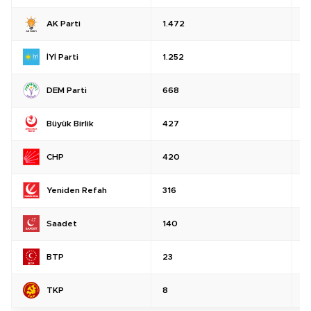
AK Parti
1.472
%
İYİ Parti
1.252
%
DEM Parti
668
%
Büyük Birlik
427
%
CHP
420
%
Yeniden Refah
316
%
Saadet
140
%
BTP
23
%
TKP
8
%