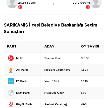
2024 Seçimi
2019 Seçimi
SARIKAMIŞ İlçesi Belediye Başkanlığı Seçim
Sonuçları
PARTİ
ADAY
OY SAYISI
Serdar Kılıç
3.003
MHP
Medeni Çetinkaya
1.397
AK Parti
Yusuf Sifil
1.316
İYİ Parti
Hüseyin Altun
539
DEM Parti
Serhat Karabağ
492
Büyük Birlik