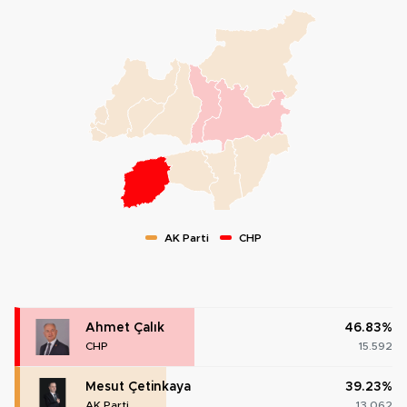
AK Parti
CHP
Ahmet Çalık
46.83%
CHP
15.592
Mesut Çetinkaya
39.23%
AK Parti
13.062