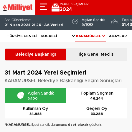
YEREL SEÇİMLER
2024
Açılan Sandık
Topl
Son Güncelleme:
%100
61.4
01 Nisan 2024 21:26 - AA Verileri
TÜRKIYE GENELI
ADAYLAR
Belediye Başkanlığı
İlçe Genel Meclisi
31 Mart 2024
Yerel Seçimleri
KARAMÜRSEL Belediye Başkanlığı Seçim Sonuçları
Açılan Sandık
Toplam Seçmen
%100
46.244
Kullanılan Oy
Geçerli Oy
34.983
33.288
*
KARAMÜRSEL
ilçesi sandık durumunu
özet olarak
gösterir.