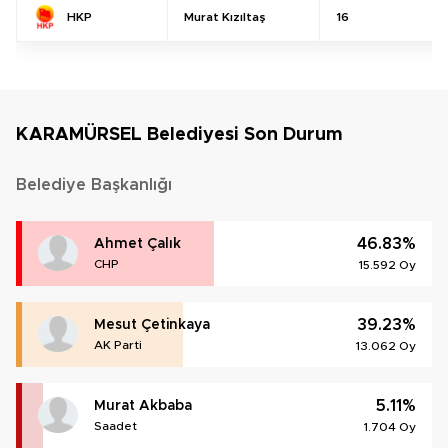
Murat Kızıltaş
16
HKP
KARAMÜRSEL Belediyesi Son Durum
Belediye Başkanlığı
46.83%
Ahmet Çalık
CHP
15.592 Oy
39.23%
Mesut Çetinkaya
AK Parti
13.062 Oy
5.11%
Murat Akbaba
Saadet
1.704 Oy