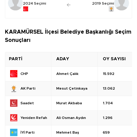
2024 Seçimi
2019 Seçimi
KARAMÜRSEL İlçesi Belediye Başkanlığı Seçim
Sonuçları
PARTİ
ADAY
OY SAYISI
Ahmet Çalık
15.592
CHP
Mesut Çetinkaya
13.062
AK Parti
Murat Akbaba
1.704
Saadet
Ali Osman Aydın
1.296
Yeniden Refah
Mehmet Baş
659
İYİ Parti