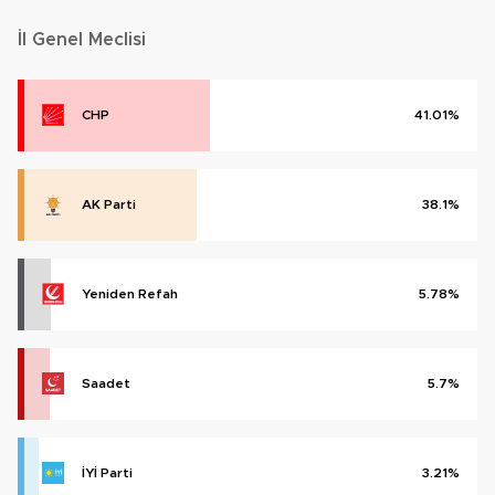
İl Genel Meclisi
CHP
41.01%
AK Parti
38.1%
Yeniden Refah
5.78%
Saadet
5.7%
İYİ Parti
3.21%