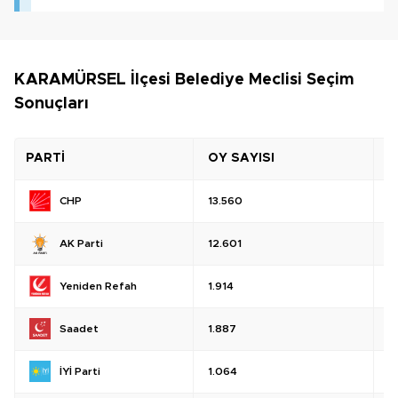
KARAMÜRSEL İlçesi Belediye Meclisi Seçim
Sonuçları
PARTİ
OY SAYISI
O
CHP
13.560
%
AK Parti
12.601
%
Yeniden Refah
1.914
%
Saadet
1.887
%
İYİ Parti
1.064
%