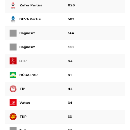
Zafer Partisi
826
%
DEVA Partisi
583
%
Bağımsız
144
%
Bağımsız
138
%
BTP
94
%
HÜDA PAR
91
%
TİP
44
%
Vatan
34
%
TKP
33
%