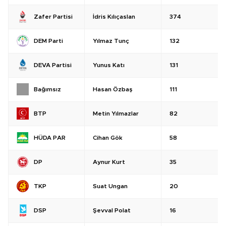
İdris Kılıçaslan
374
Zafer Partisi
Yılmaz Tunç
132
DEM Parti
Yunus Katı
131
DEVA Partisi
Hasan Özbaş
111
Bağımsız
Metin Yılmazlar
82
BTP
Cihan Gök
58
HÜDA PAR
Aynur Kurt
35
DP
Suat Ungan
20
TKP
Şevval Polat
16
DSP