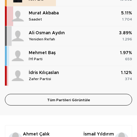
Murat Akbaba
5.11%
Saadet
1.704
Ali Osman Aydın
3.89%
Yeniden Refah
1.296
Mehmet Baş
1.97%
İYİ Parti
659
İdris Kılıçaslan
1.12%
Zafer Partisi
374
Tüm Partileri Görüntüle
Ahmet Çalık
İsmail Yıldırım