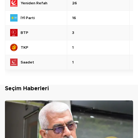
Yeniden Refah
26
%
İYİ Parti
16
%
BTP
3
%
TKP
1
%
Saadet
1
%
Seçim Haberleri