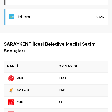
İYİ Parti
0.5%
SARAYKENT İlçesi Belediye Meclisi Seçim
Sonuçları
PARTİ
OY SAYISI
O
MHP
1.749
%
AK Parti
1.361
%
CHP
29
%