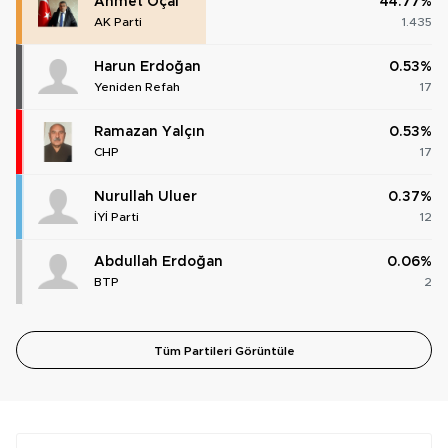
Ahmet Öçal
44.77%
AK Parti
1.435
Harun Erdoğan
0.53%
Yeniden Refah
17
Ramazan Yalçın
0.53%
CHP
17
Nurullah Uluer
0.37%
İYİ Parti
12
Abdullah Erdoğan
0.06%
BTP
2
Tüm Partileri Görüntüle