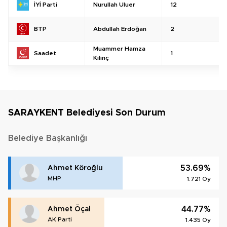
Nurullah Uluer
12
İYİ Parti
Abdullah Erdoğan
2
BTP
Muammer Hamza
1
Saadet
Kılınç
SARAYKENT Belediyesi Son Durum
Belediye Başkanlığı
53.69%
Ahmet Köroğlu
MHP
1.721 Oy
44.77%
Ahmet Öçal
AK Parti
1.435 Oy