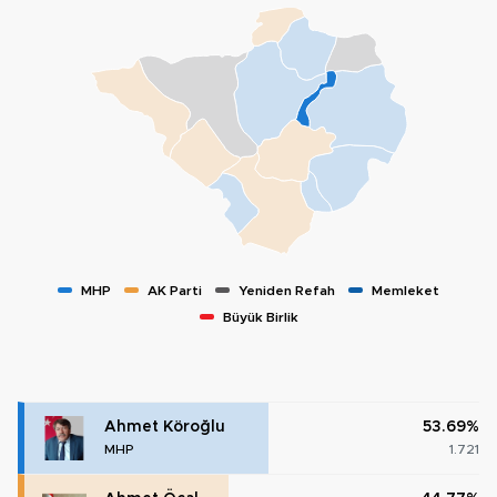
MHP
AK Parti
Yeniden Refah
Memleket
Büyük Birlik
Ahmet Köroğlu
53.69%
MHP
1.721