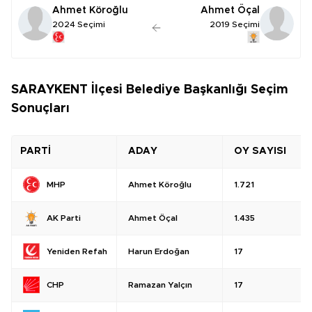
Ahmet Köroğlu
Ahmet Öçal
2024 Seçimi
2019 Seçimi
SARAYKENT İlçesi Belediye Başkanlığı Seçim
Sonuçları
PARTİ
ADAY
OY SAYISI
Ahmet Köroğlu
1.721
MHP
Ahmet Öçal
1.435
AK Parti
Harun Erdoğan
17
Yeniden Refah
Ramazan Yalçın
17
CHP