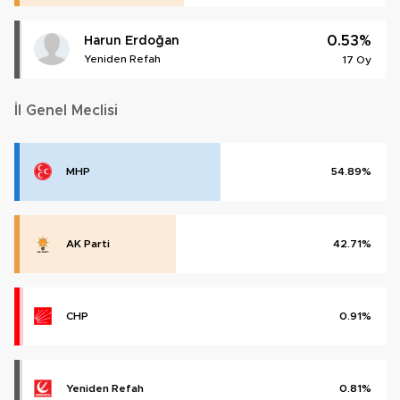
0.53%
Harun Erdoğan
Yeniden Refah
17 Oy
İl Genel Meclisi
MHP
54.89%
AK Parti
42.71%
CHP
0.91%
Yeniden Refah
0.81%