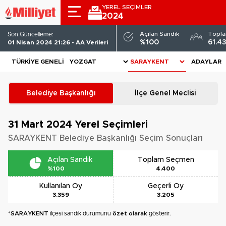
YEREL SEÇİMLER
2024
Açılan Sandık
Topl
Son Güncelleme:
%100
61.4
01 Nisan 2024 21:26 - AA Verileri
TÜRKIYE GENELI
ADAYLAR
Belediye Başkanlığı
İlçe Genel Meclisi
31 Mart 2024
Yerel Seçimleri
SARAYKENT Belediye Başkanlığı Seçim Sonuçları
Açılan Sandık
Toplam Seçmen
%100
4.400
Kullanılan Oy
Geçerli Oy
3.359
3.205
*
SARAYKENT
ilçesi sandık durumunu
özet olarak
gösterir.