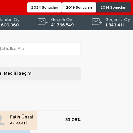
2024 Sonuçları
2019 Sonuçları
2014 Sonuçları
llanılan Oy
Geçerli Oy
Geçersiz Oy
.609.960
41.766.549
1.843.411
l Meclisi
Seçimi
Fatih Ünsal
53.06%
AK PARTİ