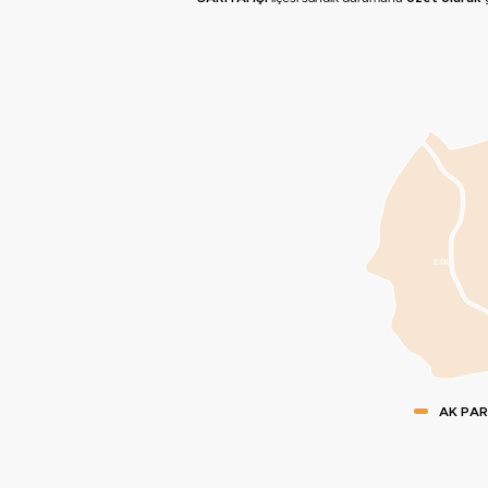
ESK
AK PAR