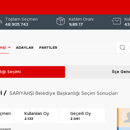
Toplam Seçmen
Katılım Oranı
Ku
48.905.743
%89.17
43
HŞİ
ADAYLAR
PARTILER
ığı
Seçimi
İlçe Gene
ri
/
SARIYAHŞİ Belediye Başkanlığı Seçim Sonuçları
eçmen
Kullanılan Oy
Geçerli Oy
2.133
2.041
österir.