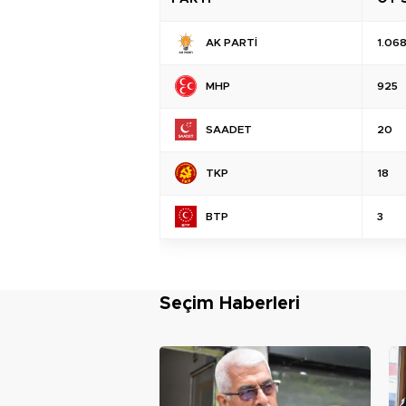
AK PARTİ
1.06
MHP
925
SAADET
20
TKP
18
BTP
3
Seçim Haberleri