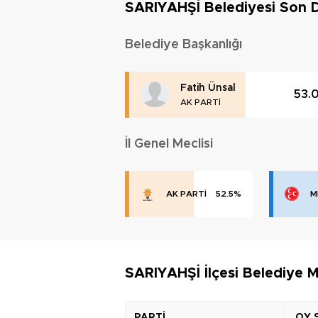
SARIYAHŞİ Belediyesi Son
Belediye Başkanlığı
Fatih Ünsal
53.
AK PARTİ
İl Genel Meclisi
AK PARTİ
52.5%
M
SARIYAHŞİ İlçesi Belediye M
PARTİ
OY 