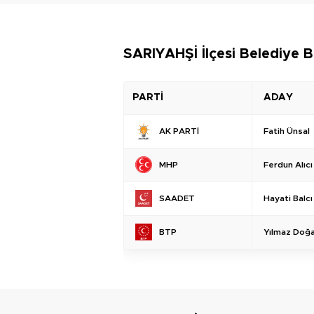
SARIYAHŞİ İlçesi Belediye B
PARTİ
ADAY
Fatih Ünsal
AK PARTİ
Ferdun Alıcı
MHP
Hayati Balcı
SAADET
Yılmaz Doğ
BTP