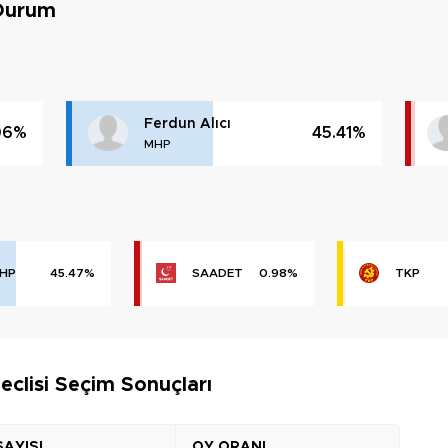
 Durum
Ferdun Alıcı
06%
45.41%
MHP
HP
45.47%
SAADET
0.98%
TKP
eclisi Seçim Sonuçları
SAYISI
OY ORANI