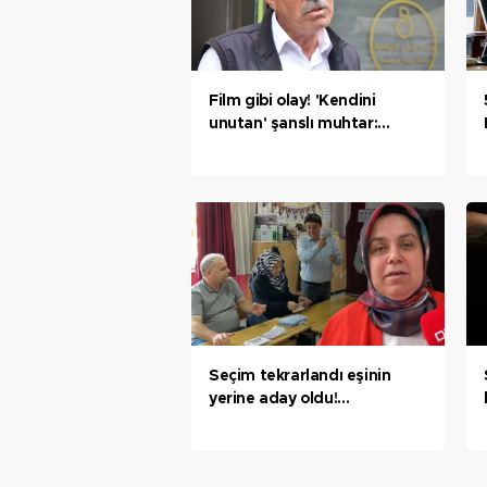
Film gibi olay! 'Kendini
unutan' şanslı muhtar:
Herhalde bir ilk oldu
Seçim tekrarlandı eşinin
yerine aday oldu!
'Karabük’te tek kadın
muhtar'