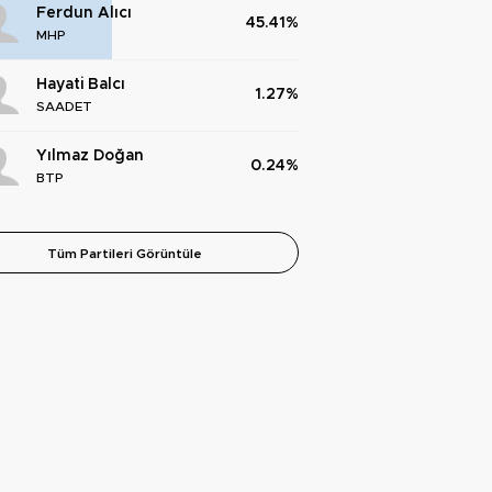
Ferdun Alıcı
45.41%
MHP
Hayati Balcı
1.27%
SAADET
Yılmaz Doğan
0.24%
BTP
Tüm Partileri Görüntüle