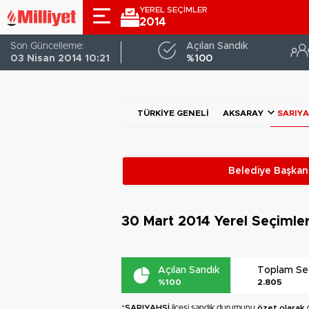
YEREL SEÇİMLER
2014
Son Güncelleme:
Açılan Sandık
03 Nisan 2014 10:21
%100
TÜRKIYE GENELI
AKSARAY
SARIYA
Belediye Başkanl
30 Mart 2014
Yerel Seçimle
Açılan Sandık
Toplam S
%100
2.805
*
SARIYAHŞİ
ilçesi sandık durumunu
özet olarak
g