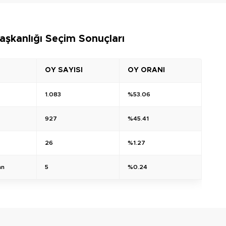
aşkanlığı Seçim Sonuçları
OY SAYISI
OY ORANI
1.083
%53.06
927
%45.41
26
%1.27
an
5
%0.24