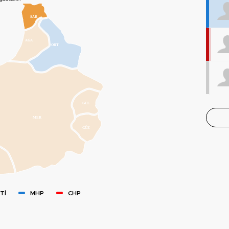
SAR
AĞA
ORT
GÜL
MER
GÜZ
Tİ
MHP
CHP