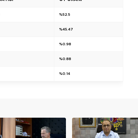
8
%52.5
%45.47
%0.98
%0.88
%0.14