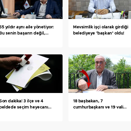
55 yıldır aynı aile yönetiyor:
Mevsimlik işçi olarak girdiği
Bu senin başarın değil,
belediyeye ‘başkan’ oldu!
babanın başarısı
Son dakika! 3 ilçe ve 4
18 başbakan, 7
beldede seçim heyecanı
cumhurbaşkanı ve 19 vali
yaşandı! İşte ilk sonuçlar...
eskitti! Mührü 48 yıldır
taşıyor