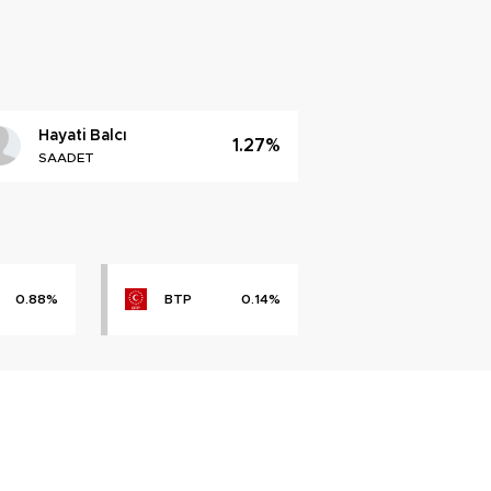
Hayati Balcı
1.27%
SAADET
0.88%
BTP
0.14%