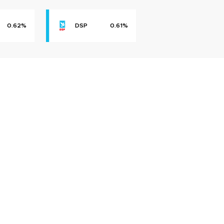
0.62%
DSP
0.61%