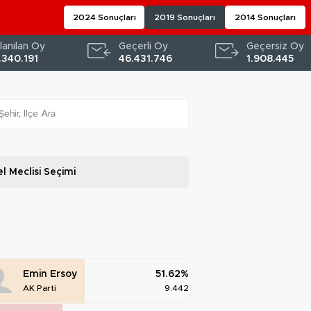
2024 Sonuçları
2019 Sonuçları
2014 Sonuçları
lanılan Oy
Geçerli Oy
Geçersiz Oy
.340.191
46.431.746
1.908.445
l Meclisi
Seçimi
Emin Ersoy
51.62%
AK Parti
9.442