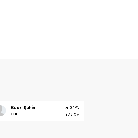
5.31%
Bedri Şahin
CHP
973 Oy