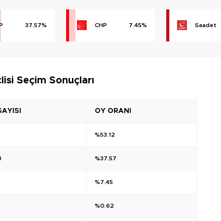
P
37.57%
CHP
7.45%
Saadet
isi Seçim Sonuçları
SAYISI
OY ORANI
3
%53.12
8
%37.57
%7.45
%0.62