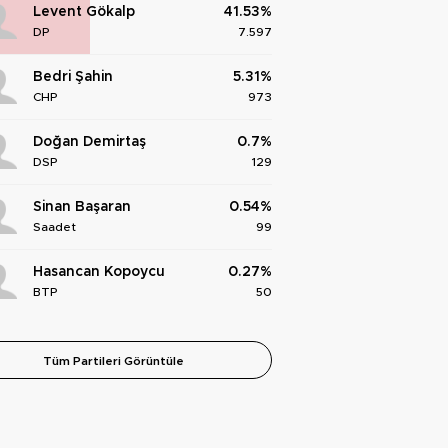
Levent Gökalp
41.53%
DP
7.597
Bedri Şahin
5.31%
CHP
973
Doğan Demirtaş
0.7%
DSP
129
Sinan Başaran
0.54%
Saadet
99
Hasancan Kopoycu
0.27%
BTP
50
Tüm Partileri Görüntüle