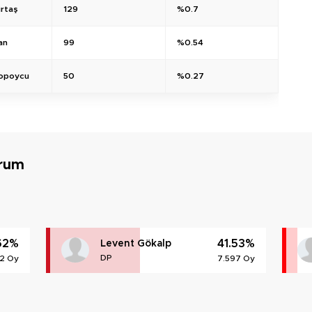
rtaş
129
%0.7
an
99
%0.54
opoycu
50
%0.27
urum
62%
41.53%
Levent Gökalp
DP
2 Oy
7.597 Oy