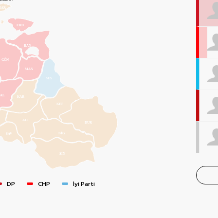
MAR
ERD
BAN
GÖN
MAN
SUS
AL
KAR
KEP
ALT
DUR
BİG
SAV
SIN
DP
CHP
İyi Parti