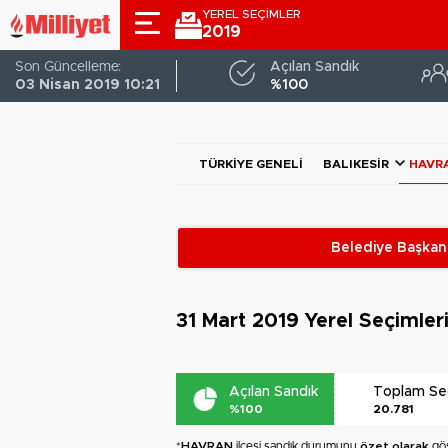
YEREL SEÇİMLER
2019
Son Güncelleme:
Açılan Sandık
03 Nisan 2019 10:21
%100
TÜRKIYE GENELI
BALIKESIR
HAVR
Belediye Başkanl
31 Mart 2019
Yerel Seçimler
Açılan Sandık
Toplam S
%100
20.781
*
HAVRAN
ilçesi sandık durumunu
özet olarak
gös