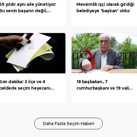
55 yıldır aynı aile yönetiyor:
Mevsimlik işçi olarak girdiği
Bu senin başarın değil,
belediyeye ‘başkan’ oldu!
babanın başarısı
Son dakika! 3 ilçe ve 4
18 başbakan, 7
beldede seçim heyecanı
cumhurbaşkanı ve 19 vali
yaşandı! İşte ilk sonuçlar...
eskitti! Mührü 48 yıldır
taşıyor
Daha Fazla Seçim Haberi