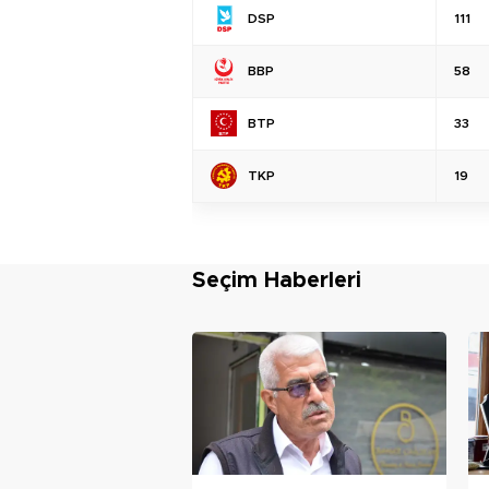
DSP
111
BBP
58
BTP
33
TKP
19
Seçim Haberleri