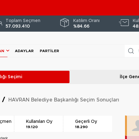
Toplam Seçmen
Katılım Oranı
Kul
57.093.410
%84.66
48
AN
ADAYLAR
PARTILER
ığı
Seçimi
İlçe Gene
i
/
HAVRAN Belediye Başkanlığı Seçim Sonuçları
eçmen
Kullanılan Oy
Geçerli Oy
19.120
18.290
terir.