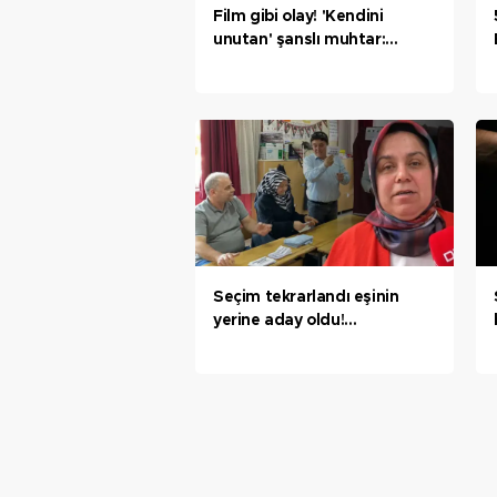
Film gibi olay! 'Kendini
unutan' şanslı muhtar:
Herhalde bir ilk oldu
Seçim tekrarlandı eşinin
yerine aday oldu!
'Karabük’te tek kadın
muhtar'