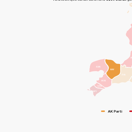
B
EDR
HAV
İVR
BUR
GÖM
AYV
AK Parti