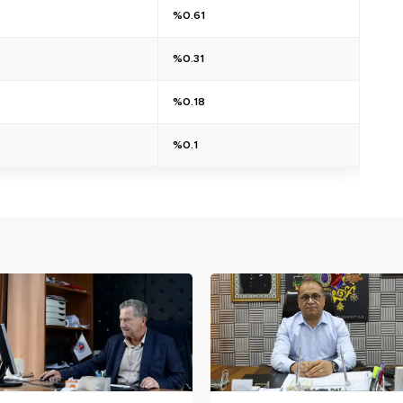
%0.61
%0.31
%0.18
%0.1