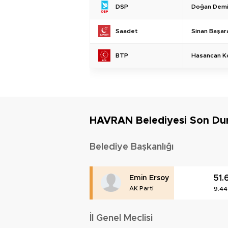
Doğan Demi
DSP
Sinan Başar
Saadet
Hasancan K
BTP
HAVRAN Belediyesi Son D
Belediye Başkanlığı
51.
Emin Ersoy
AK Parti
9.44
İl Genel Meclisi