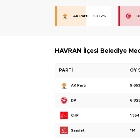
AK Parti
53.12%
D
HAVRAN İlçesi Belediye Mecl
PARTİ
OY 
AK Parti
9.65
DP
6.82
CHP
1.354
Saadet
114