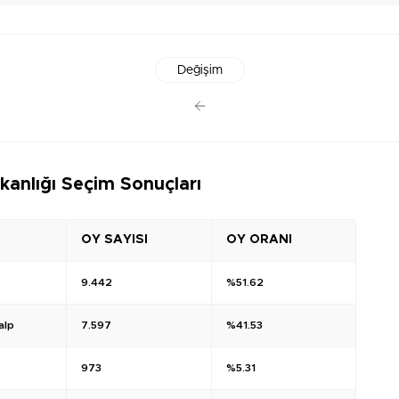
Değişim
kanlığı Seçim Sonuçları
OY SAYISI
OY ORANI
9.442
%51.62
alp
7.597
%41.53
973
%5.31