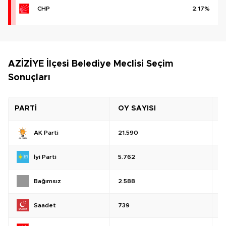
CHP
2.17%
AZİZİYE İlçesi Belediye Meclisi Seçim
Sonuçları
PARTİ
OY SAYISI
O
AK Parti
21.590
%
İyi Parti
5.762
%
Bağımsız
2.588
%
Saadet
739
%