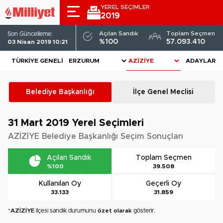
YEREL SEÇİMLER
2019
Açılan Sandık
Toplam Seçmen
Son Güncelleme:
%100
57.093.410
03 Nisan 2019 10:21
TÜRKIYE GENELI
ADAYLAR
Belediye Başkanlığı
İlçe Genel Meclisi
31 Mart 2019
Yerel Seçimleri
AZİZİYE Belediye Başkanlığı Seçim Sonuçları
Açılan Sandık
Toplam Seçmen
%100
39.508
Kullanılan Oy
Geçerli Oy
33.133
31.859
*
AZİZİYE
ilçesi sandık durumunu
özet olarak
gösterir.