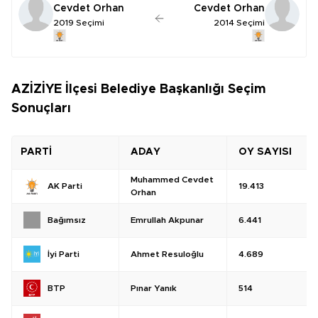
Cevdet Orhan
Cevdet Orhan
2019 Seçimi
2014 Seçimi
AZİZİYE İlçesi Belediye Başkanlığı Seçim
Sonuçları
PARTİ
ADAY
OY SAYISI
Muhammed Cevdet
19.413
AK Parti
Orhan
Emrullah Akpunar
6.441
Bağımsız
Ahmet Resuloğlu
4.689
İyi Parti
Pınar Yanık
514
BTP