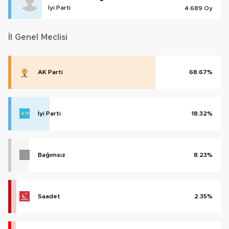
İyi Parti
4.689 Oy
İl Genel Meclisi
AK Parti
68.67%
İyi Parti
18.32%
Bağımsız
8.23%
Saadet
2.35%