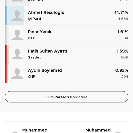
Ahmet Resuloğlu
14.71%
İyi Parti
4.689
Pınar Yanık
1.61%
BTP
514
Fatih Sultan Ayaştı
1.59%
Saadet
508
Aydın Söylemez
0.92%
CHP
294
Tüm Partileri Görüntüle
Muhammed
Muhammed