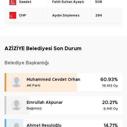
Fatih Sultan Ayaştı
508
Saadet
Aydın Söylemez
294
CHP
AZİZİYE Belediyesi Son Durum
Belediye Başkanlığı
60.93%
Muhammed Cevdet Orhan
AK Parti
19.413 Oy
20.21%
Emrullah Akpunar
Bağımsız
6.441 Oy
14.71%
Ahmet Resuloğlu