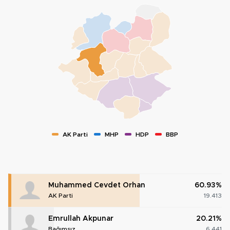
AK Parti
MHP
HDP
BBP
Muhammed Cevdet Orhan
60.93%
AK Parti
19.413
Emrullah Akpunar
20.21%
Bağımsız
6.441