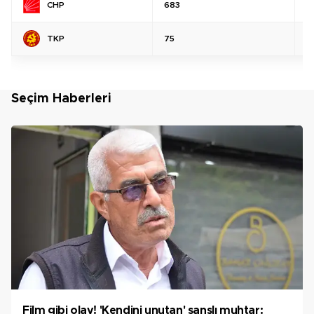
CHP
683
%
TKP
75
%
Seçim Haberleri
Film gibi olay! 'Kendini unutan' şanslı muhtar: