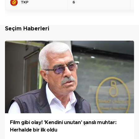
TKP
6
%
Seçim Haberleri
Film gibi olay! 'Kendini unutan' şanslı muhtar:
Herhalde bir ilk oldu