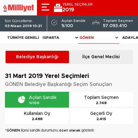
YEREL SEÇİMLER
2019
Açılan Sandık
Toplam Seçmen
Son Güncelleme:
%100
57.093.410
03 Nisan 2019 10:21
TÜRKIYE GENELI
ADAYL
Belediye Başkanlığı
İlçe Genel Meclisi
31 Mart 2019
Yerel Seçimleri
GÖNEN Belediye Başkanlığı Seçim Sonuçları
Açılan Sandık
Toplam Seçmen
%100
2.748
Kullanılan Oy
Geçerli Oy
2.488
2.415
*
GÖNEN
ilçesi sandık durumunu
özet olarak
gösterir.