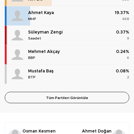
Ahmet Kaya
19.37%
MHP
468
Süleyman Zengi
0.37%
Saadet
9
Mehmet Akçay
0.24%
BBP
6
Mustafa Baş
0.08%
BTP
2
Tüm Partileri Görüntüle
Osman Kesmen
Ahmet Doğan