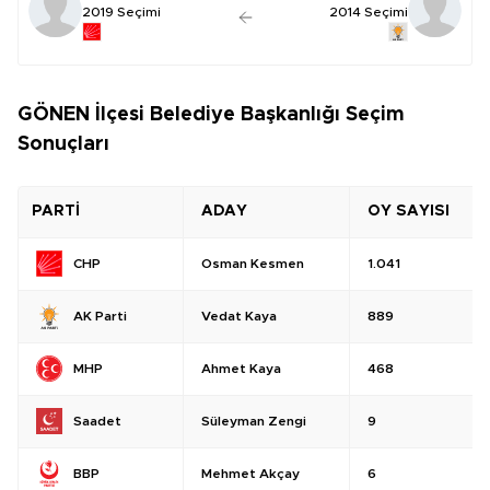
2019 Seçimi
2014 Seçimi
GÖNEN İlçesi Belediye Başkanlığı Seçim
Sonuçları
PARTİ
ADAY
OY SAYISI
Osman Kesmen
1.041
CHP
Vedat Kaya
889
AK Parti
Ahmet Kaya
468
MHP
Süleyman Zengi
9
Saadet
Mehmet Akçay
6
BBP