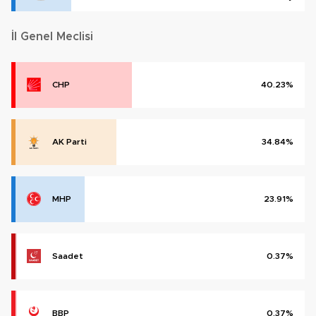
İl Genel Meclisi
CHP
40.23%
AK Parti
34.84%
MHP
23.91%
Saadet
0.37%
BBP
0.37%