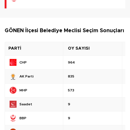
GÖNEN İlçesi Belediye Meclisi Seçim Sonuçları
PARTİ
OY SAYISI
O
CHP
964
%
AK Parti
835
%
MHP
573
%
Saadet
9
%
BBP
9
%