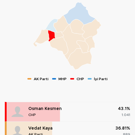
AK Parti
MHP
CHP
İyi Parti
Osman Kesmen
43.1%
CHP
1.041
Vedat Kaya
36.81%
AK Parti
889