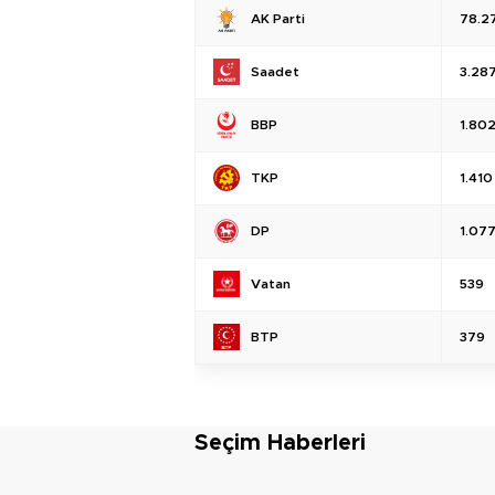
AK Parti
78.2
Saadet
3.28
BBP
1.80
TKP
1.410
DP
1.07
Vatan
539
BTP
379
Seçim Haberleri