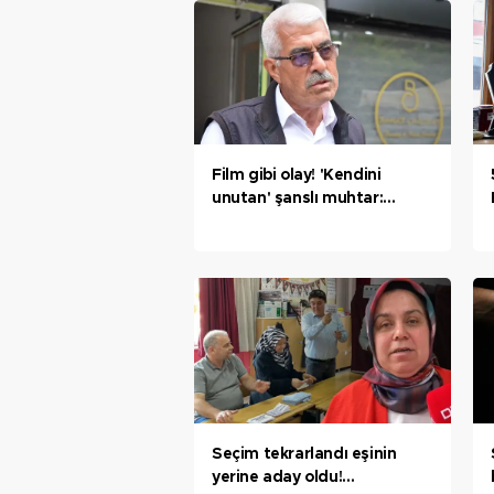
Film gibi olay! 'Kendini
unutan' şanslı muhtar:
Herhalde bir ilk oldu
Seçim tekrarlandı eşinin
yerine aday oldu!