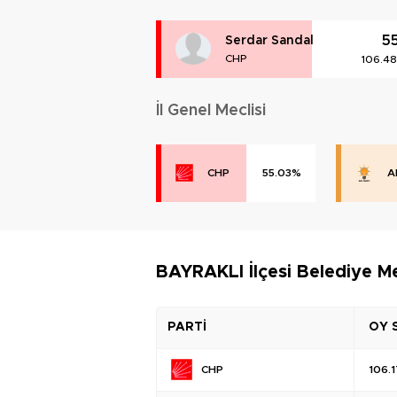
5
Serdar Sandal
CHP
106.4
İl Genel Meclisi
CHP
55.03%
A
BAYRAKLI İlçesi Belediye Me
PARTİ
OY 
CHP
106.