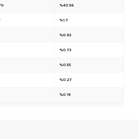
70
%40.56
7
%1.7
2
%0.93
%0.73
7
%0.55
%0.27
%0.19