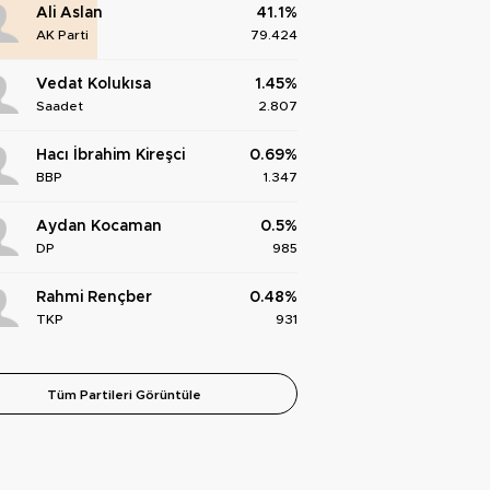
Ali Aslan
41.1%
AK Parti
79.424
Vedat Kolukısa
1.45%
Saadet
2.807
Hacı İbrahim Kireşci
0.69%
BBP
1.347
Aydan Kocaman
0.5%
DP
985
Rahmi Rençber
0.48%
TKP
931
Tüm Partileri Görüntüle