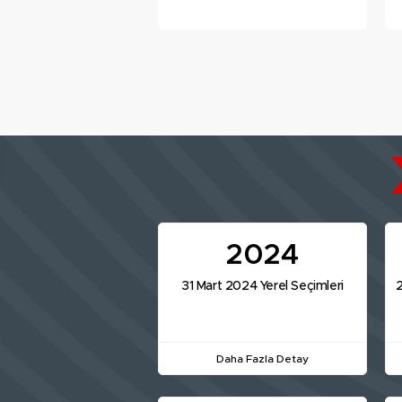
'Karabük’te tek kadın
muhtar'
2024
31 Mart 2024 Yerel Seçimleri
2
Daha Fazla Detay