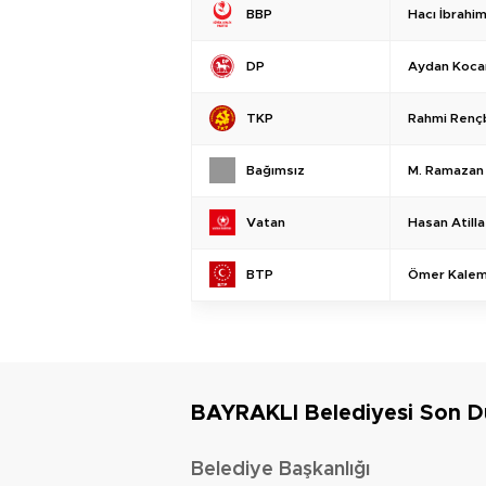
Hacı İbrahim
BBP
Aydan Koc
DP
Rahmi Renç
TKP
M. Ramazan
Bağımsız
Hasan Atill
Vatan
Ömer Kale
BTP
BAYRAKLI Belediyesi Son 
Belediye Başkanlığı