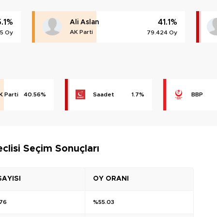
5.1%
41.1%
Ali Aslan
AK Parti
85 Oy
79.424 Oy
K Parti
40.56%
Saadet
1.7%
BBP
clisi Seçim Sonuçları
SAYISI
OY ORANI
176
%55.03