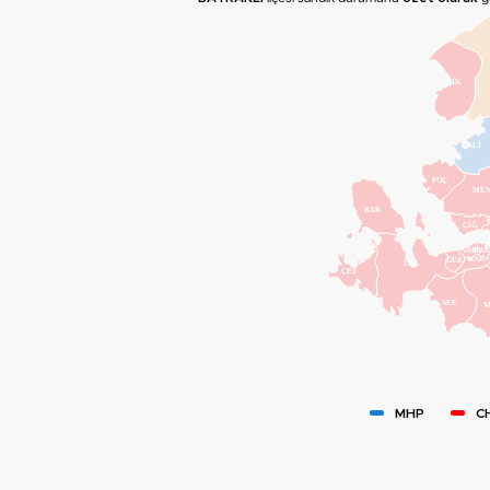
DİK
ALİ
FOÇ
ME
KAR
ÇİĞ
NAR
BAL
GÜZ
KAR
URL
ÇEŞ
SEF
M
MHP
C