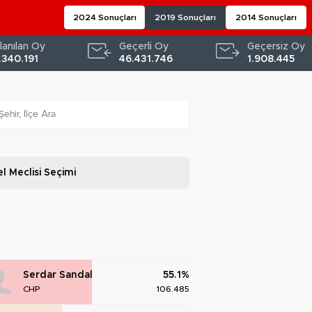
2024 Sonuçları
2019 Sonuçları
2014 Sonuçları
lanılan Oy
Geçerli Oy
Geçersiz Oy
.340.191
46.431.746
1.908.445
l Meclisi
Seçimi
Serdar Sandal
55.1%
CHP
106.485