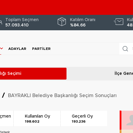
Toplam Seçmen
Katılım Oranı
Kul
57.093.410
%84.66
48
ADAYLAR
PARTILER
ığı
Seçimi
İlçe Gene
i
/
BAYRAKLI Belediye Başkanlığı Seçim Sonuçları
eçmen
Kullanılan Oy
Geçerli Oy
198.602
193.236
sterir.