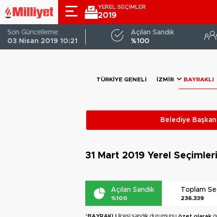
YEREL SEÇİMLER
2019
Son Güncelleme:
Açılan Sandık
03 Nisan 2019 10:21
%100
TÜRKIYE GENELI
İZMIR
BAYRAKLI
Belediye Başkanl
31 Mart 2019
Yerel Seçimler
Açılan Sandık
Toplam S
%100
236.339
*
BAYRAKLI
ilçesi sandık durumunu
özet olarak
gö