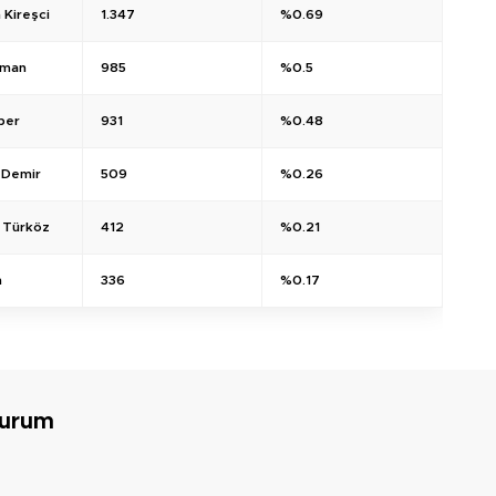
 Kireşci
1.347
%0.69
aman
985
%0.5
ber
931
%0.48
 Demir
509
%0.26
a Türköz
412
%0.21
m
336
%0.17
Durum