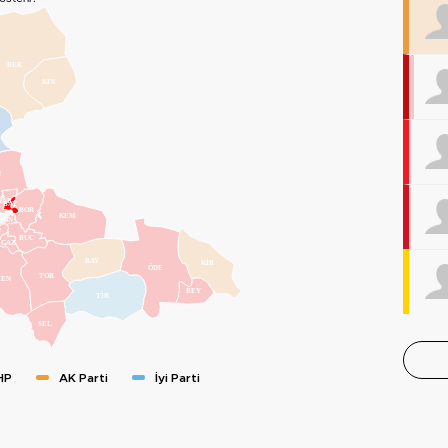
BER
KIN
N
KAR
BAY
BOR
KEM
KON
BUC
GAZ
BAY
KİR
ÖDE
TOR
EN
BEY
TİR
SEL
HP
AK Parti
İyi Parti