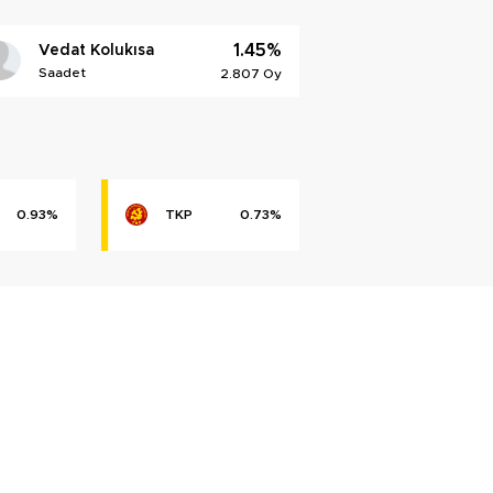
1.45%
Vedat Kolukısa
Saadet
2.807 Oy
0.93%
TKP
0.73%