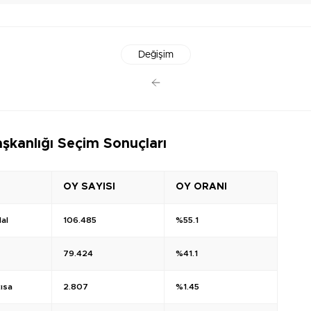
Değişim
şkanlığı Seçim Sonuçları
OY SAYISI
OY ORANI
al
106.485
%55.1
79.424
%41.1
ısa
2.807
%1.45