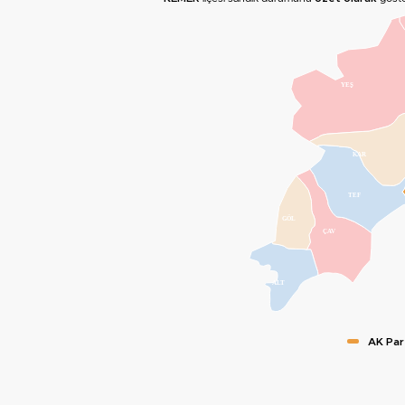
YEŞ
KAR
TEF
GÖL
ÇAV
ALT
AK Par