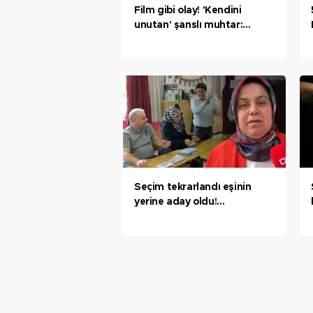
Film gibi olay! 'Kendini
unutan' şanslı muhtar:
Herhalde bir ilk oldu
Seçim tekrarlandı eşinin
yerine aday oldu!
'Karabük’te tek kadın
muhtar'