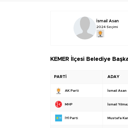
İsmail Asan
2024 Seçimi
KEMER İlçesi Belediye Başka
PARTİ
ADAY
İsmail Asan
AK Parti
İsmail Yılma
MHP
Mustafa Ka
İYİ Parti