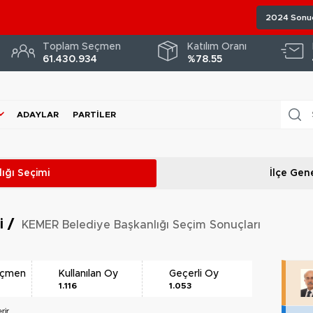
2024 Sonuç
Toplam Seçmen
Katılım Oranı
61.430.934
%78.55
ADAYLAR
PARTILER
ığı
Seçimi
İlçe Gene
ri
/
KEMER Belediye Başkanlığı Seçim Sonuçları
eçmen
Kullanılan Oy
Geçerli Oy
1.116
1.053
rir.