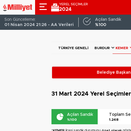
YEREL SEÇİMLER
2024
Son Güncelleme:
Açılan Sandık
01 Nisan 2024 21:26 - AA Verileri
%100
TÜRKIYE GENELI
BURDUR
KEMER
Belediye Başkanl
31 Mart 2024
Yerel Seçimle
Açılan Sandık
Toplam S
%100
1.248
*
KEMER
ilçesi sandık durumunu
özet olarak
göste