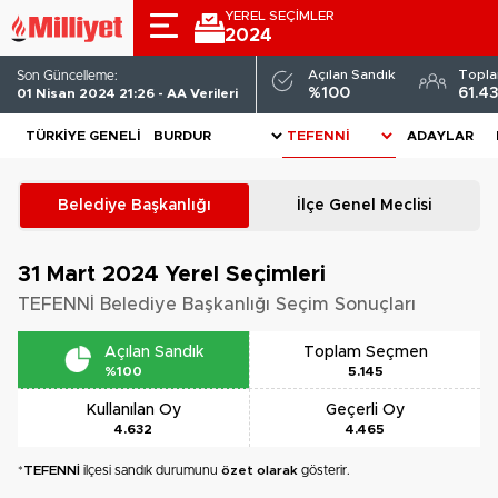
YEREL SEÇİMLER
2024
Açılan Sandık
Topl
Son Güncelleme:
%100
61.4
01 Nisan 2024 21:26 - AA Verileri
TÜRKIYE GENELI
ADAYLAR
Belediye Başkanlığı
İlçe Genel Meclisi
31 Mart 2024
Yerel Seçimleri
TEFENNİ Belediye Başkanlığı Seçim Sonuçları
Açılan Sandık
Toplam Seçmen
%100
5.145
Kullanılan Oy
Geçerli Oy
4.632
4.465
*
TEFENNİ
ilçesi sandık durumunu
özet olarak
gösterir.