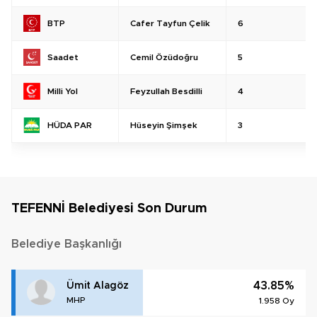
Cafer Tayfun Çelik
6
BTP
Cemil Özüdoğru
5
Saadet
Feyzullah Besdilli
4
Milli Yol
Hüseyin Şimşek
3
HÜDA PAR
TEFENNİ Belediyesi Son Durum
Belediye Başkanlığı
43.85%
Ümit Alagöz
MHP
1.958 Oy