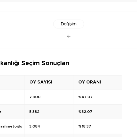
Değişim
kanlığı Seçim Sonuçları
OY SAYISI
OY ORANI
7.900
%47.07
z
5.382
%32.07
raahmetoğlu
3.084
%18.37