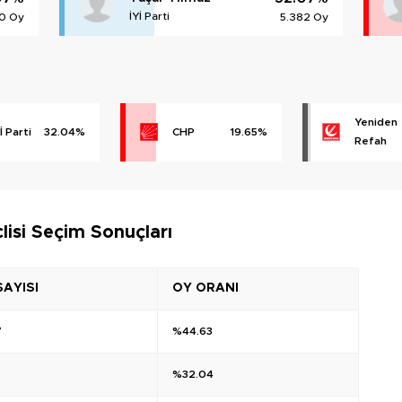
İYİ Parti
0 Oy
5.382 Oy
Yeniden
İ Parti
32.04%
CHP
19.65%
Refah
lisi Seçim Sonuçları
SAYISI
OY ORANI
7
%44.63
%32.04