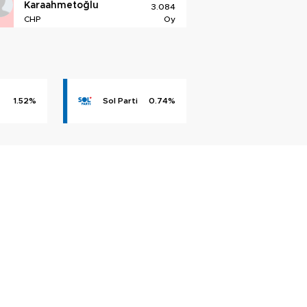
Karaahmetoğlu
3.084
CHP
Oy
1.52%
Sol Parti
0.74%