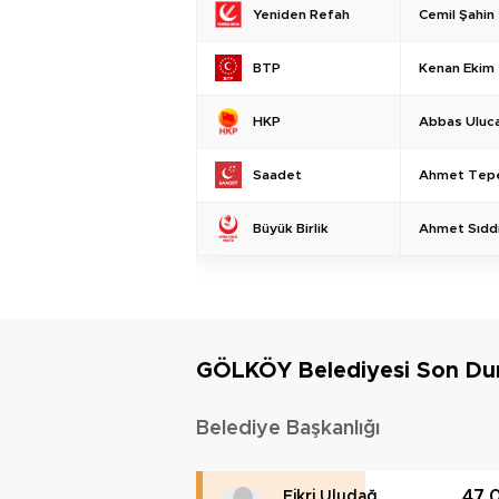
Cemil Şahin
Yeniden Refah
Kenan Ekim
BTP
Abbas Uluc
HKP
Ahmet Tep
Saadet
Ahmet Sıdd
Büyük Birlik
GÖLKÖY Belediyesi Son D
Belediye Başkanlığı
47.
Fikri Uludağ