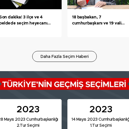
Son dakika! 3 ilçe ve 4
18 başbakan, 7
beldede seçim heyecanı
cumhurbaşkanı ve 19 vali
yaşandı! İşte ilk sonuçlar...
eskitti! Mührü 48 yıldır
taşıyor
Daha Fazla Seçim Haberi
2023
2023
8 Mayıs 2023 Cumhurbaşkanlığı
14 Mayıs 2023 Cumhurbaşkanlığ
2.Tur Seçimi
1.Tur Seçimi