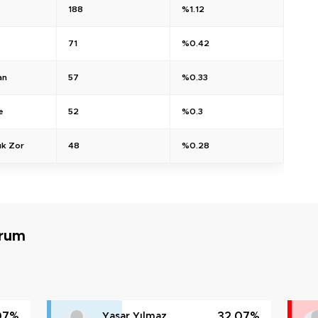
188
%1.12
71
%0.42
an
57
%0.33
e
52
%0.3
ık Zor
48
%0.28
urum
07%
32.07%
Yaşar Yılmaz