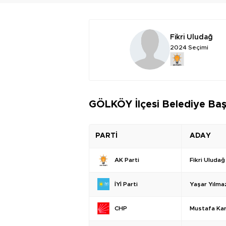
Fikri Uludağ
2024 Seçimi
GÖLKÖY İlçesi Belediye Baş
PARTİ
ADAY
Fikri Uludağ
AK Parti
Yaşar Yılma
İYİ Parti
Mustafa Ka
CHP