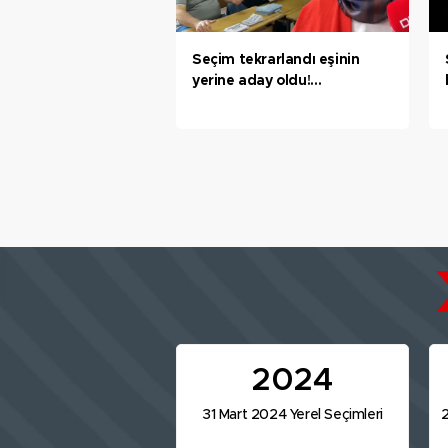
Seçim tekrarlandı eşinin
yerine aday oldu!
'Karabük’te tek kadın
muhtar'
2024
31 Mart 2024 Yerel Seçimleri
2