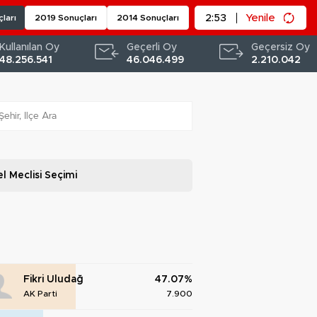
2:52
Yenile
ları
2019 Sonuçları
2014 Sonuçları
Kullanılan Oy
Geçerli Oy
Geçersiz Oy
48.256.541
46.046.499
2.210.042
l Meclisi
Seçimi
Fikri Uludağ
47.07%
AK Parti
7.900