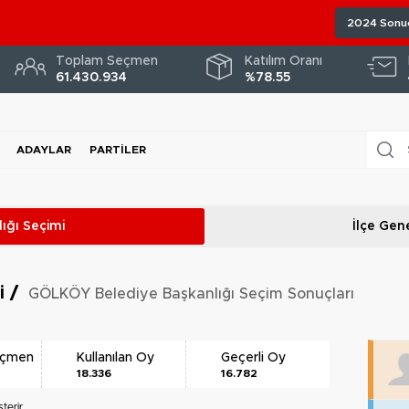
2024 Sonuç
Toplam Seçmen
Katılım Oranı
61.430.934
%78.55
ADAYLAR
PARTILER
ığı
Seçimi
İlçe Gene
ri
/
GÖLKÖY Belediye Başkanlığı Seçim Sonuçları
eçmen
Kullanılan Oy
Geçerli Oy
18.336
16.782
terir.