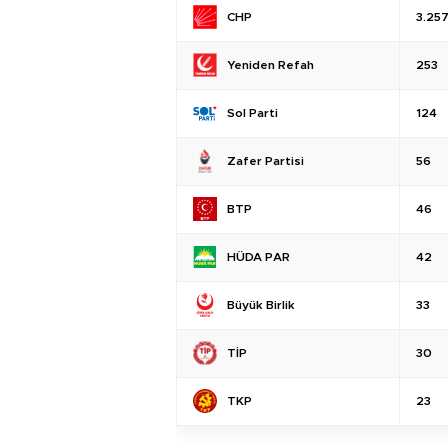
CHP
3.25
Yeniden Refah
253
Sol Parti
124
Zafer Partisi
56
BTP
46
HÜDA PAR
42
Büyük Birlik
33
TİP
30
TKP
23