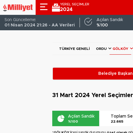
YEREL SEÇİMLER
2024
Son Güncelleme:
Açılan Sandık
01 Nisan 2024 21:26 - AA Verileri
%100
TÜRKIYE GENELI
ORDU
GÖLKÖY
Belediye Başkanl
31 Mart 2024
Yerel Seçimle
Açılan Sandık
Toplam S
%100
22.665
*
GÖLKÖY
ilçesi sandık durumunu
özet olarak
gös