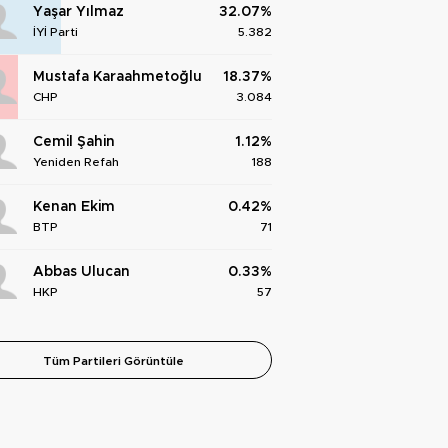
Yaşar Yılmaz
32.07%
İYİ Parti
5.382
Mustafa Karaahmetoğlu
18.37%
CHP
3.084
Cemil Şahin
1.12%
Yeniden Refah
188
Kenan Ekim
0.42%
BTP
71
Abbas Ulucan
0.33%
HKP
57
Tüm Partileri Görüntüle