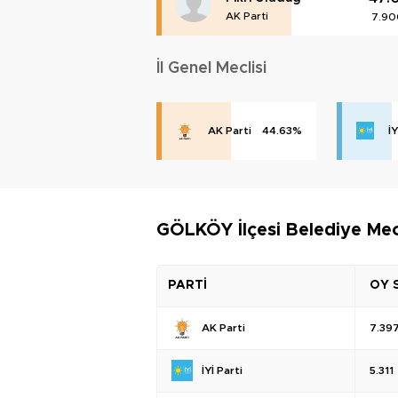
AK Parti
7.90
İl Genel Meclisi
AK Parti
44.63%
İY
GÖLKÖY İlçesi Belediye Mec
PARTİ
OY 
AK Parti
7.39
İYİ Parti
5.311