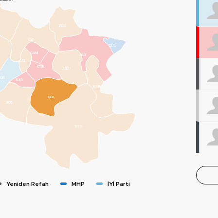
PER
FAT
GÜL
ÇAM
ALT
ÇAT
GÜR
ULU
KOR
KAB
KAB
GÖL
AYB
MES
Yeniden Refah
MHP
İYİ Parti