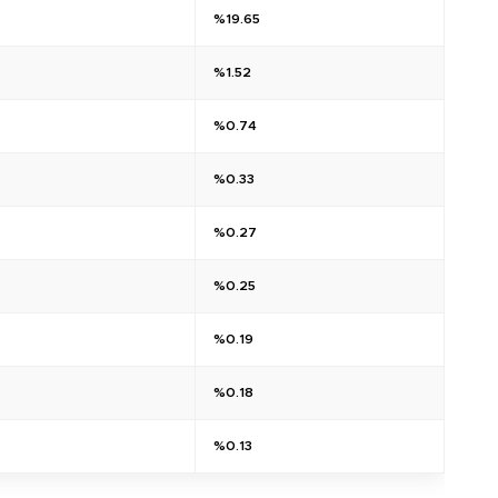
7
%19.65
%1.52
%0.74
%0.33
%0.27
%0.25
%0.19
%0.18
%0.13