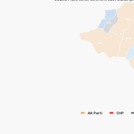
İKİ
ÜNY
ÇAY
KUM
AKK
AK Parti
CHP