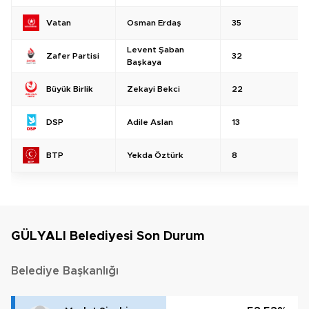
Osman Erdaş
35
Vatan
Levent Şaban
32
Zafer Partisi
Başkaya
Zekayi Bekci
22
Büyük Birlik
Adile Aslan
13
DSP
Yekda Öztürk
8
BTP
GÜLYALI Belediyesi Son Durum
Belediye Başkanlığı