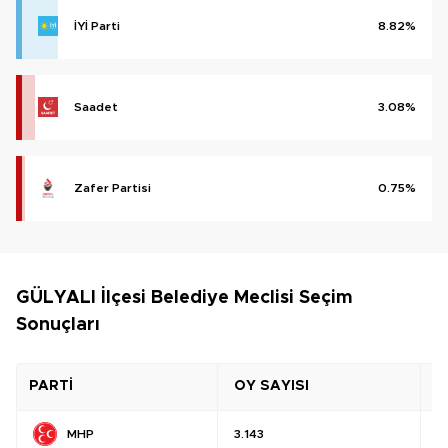
İYİ Parti
8.82%
Saadet
3.08%
Zafer Partisi
0.75%
GÜLYALI İlçesi Belediye Meclisi Seçim
Sonuçları
PARTİ
OY SAYISI
O
MHP
3.143
%