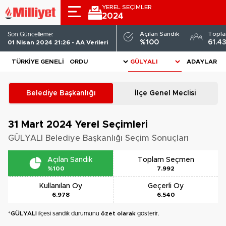
YEREL SEÇİMLER
2024
Açılan Sandık
Topl
Son Güncelleme:
%100
61.4
01 Nisan 2024 21:26 - AA Verileri
TÜRKIYE GENELI
ADAYLAR
Belediye Başkanlığı
İlçe Genel Meclisi
31 Mart 2024
Yerel Seçimleri
GÜLYALI Belediye Başkanlığı Seçim Sonuçları
Açılan Sandık
Toplam Seçmen
%100
7.992
Kullanılan Oy
Geçerli Oy
6.978
6.540
*
GÜLYALI
ilçesi sandık durumunu
özet olarak
gösterir.