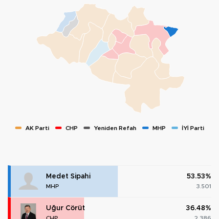
AK Parti
CHP
Yeniden Refah
MHP
İYİ Parti
Medet Sipahi
53.53%
MHP
3.501
Uğur Cörüt
36.48%
CHP
2.386