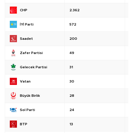
CHP
2.362
%
İYİ Parti
572
%
Saadet
200
%
Zafer Partisi
49
%
Gelecek Partisi
31
%
Vatan
30
%
Büyük Birlik
28
%
Sol Parti
24
%
BTP
13
%