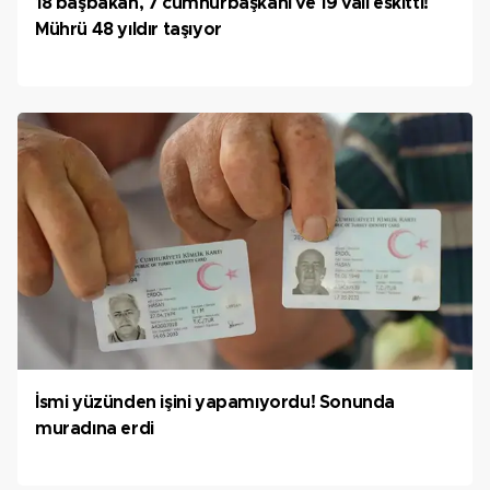
18 başbakan, 7 cumhurbaşkanı ve 19 vali eskitti!
Mührü 48 yıldır taşıyor
İsmi yüzünden işini yapamıyordu! Sonunda
muradına erdi