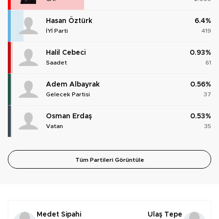
Hasan Öztürk
6.4%
İYİ Parti
419
Halil Cebeci
0.93%
Saadet
61
Adem Albayrak
0.56%
Gelecek Partisi
37
Osman Erdaş
0.53%
Vatan
35
Tüm Partileri Görüntüle
Medet Sipahi
Ulaş Tepe