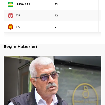
HÜDA PAR
13
%
TİP
12
%
TKP
7
%
Seçim Haberleri