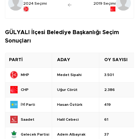
2024 Seçimi
2019 Seçimi
GÜLYALI İlçesi Belediye Başkanlığı Seçim
Sonuçları
PARTİ
ADAY
OY SAYISI
Medet Sipahi
3.501
MHP
Uğur Cörüt
2.386
CHP
Hasan Öztürk
419
İYİ Parti
Halil Cebeci
61
Saadet
Adem Albayrak
37
Gelecek Partisi