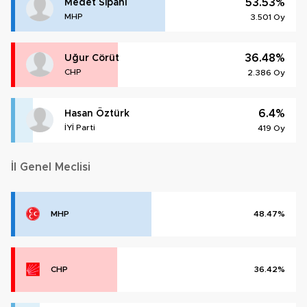
53.53%
Medet Sipahi
MHP
3.501 Oy
36.48%
Uğur Cörüt
CHP
2.386 Oy
6.4%
Hasan Öztürk
İYİ Parti
419 Oy
İl Genel Meclisi
MHP
48.47%
CHP
36.42%