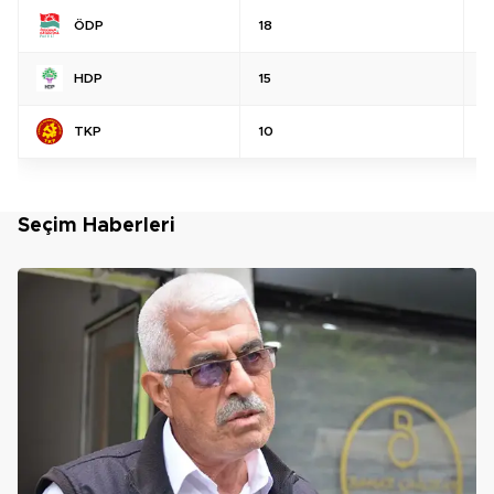
ÖDP
18
%
HDP
15
%
TKP
10
%
Seçim Haberleri