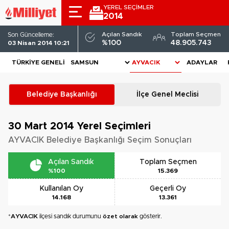
YEREL SEÇİMLER
2014
Açılan Sandık
Toplam Seçmen
Son Güncelleme:
%100
48.905.743
03 Nisan 2014 10:21
TÜRKIYE GENELI
ADAYLAR
Belediye Başkanlığı
İlçe Genel Meclisi
30 Mart 2014
Yerel Seçimleri
AYVACIK Belediye Başkanlığı Seçim Sonuçları
Açılan Sandık
Toplam Seçmen
%100
15.369
Kullanılan Oy
Geçerli Oy
14.168
13.361
*
AYVACIK
ilçesi sandık durumunu
özet olarak
gösterir.