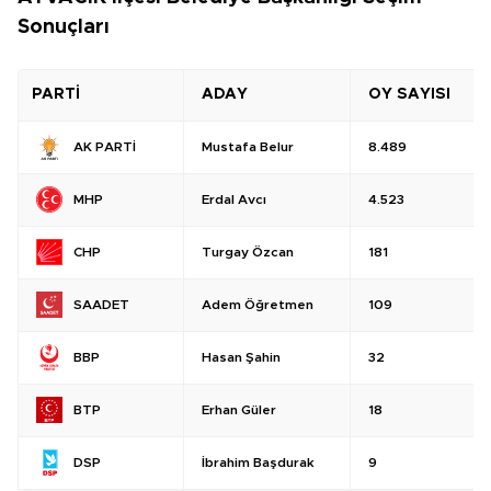
Sonuçları
PARTİ
ADAY
OY SAYISI
Mustafa Belur
8.489
AK PARTİ
Erdal Avcı
4.523
MHP
Turgay Özcan
181
CHP
Adem Öğretmen
109
SAADET
Hasan Şahin
32
BBP
Erhan Güler
18
BTP
İbrahim Başdurak
9
DSP