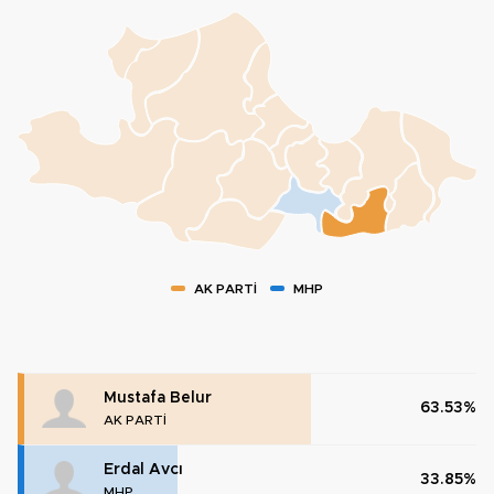
AK PARTİ
MHP
Mustafa Belur
63.53%
AK PARTİ
Erdal Avcı
33.85%
MHP