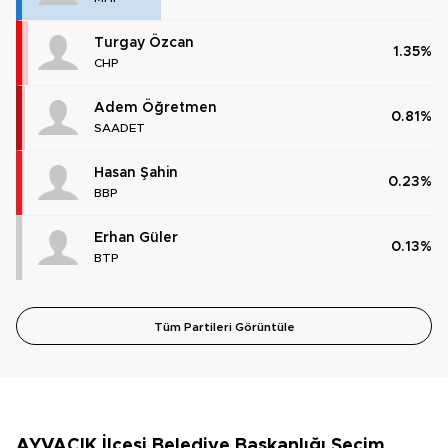
Turgay Özcan
1.35%
CHP
Adem Öğretmen
0.81%
SAADET
Hasan Şahin
0.23%
BBP
Erhan Güler
0.13%
BTP
Tüm Partileri Görüntüle
AYVACIK İlçesi Belediye Başkanlığı Seçim