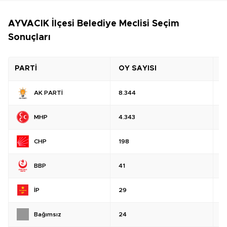
AYVACIK İlçesi Belediye Meclisi Seçim
Sonuçları
PARTİ
OY SAYISI
O
AK PARTİ
8.344
%
MHP
4.343
%
CHP
198
%
BBP
41
%
İP
29
%
Bağımsız
24
%