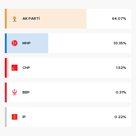
AK PARTİ
64.07%
MHP
33.35%
CHP
1.52%
BBP
0.31%
İP
0.22%