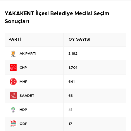
YAKAKENT İlçesi Belediye Meclisi Seçim
Sonuçları
PARTİ
OY SAYISI
O
AK PARTİ
3.162
%
CHP
1.701
%
MHP
641
%
SAADET
63
%
HDP
41
%
ÖDP
17
%