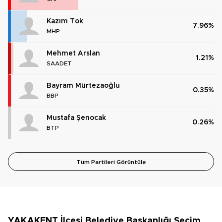
Kazım Tok
7.96%
MHP
Mehmet Arslan
1.21%
SAADET
Bayram Mürtezaoğlu
0.35%
BBP
Mustafa Şenocak
0.26%
BTP
Tüm Partileri Görüntüle
YAKAKENT İlçesi Belediye Başkanlığı Seçim