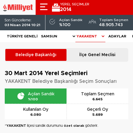
YEREL SEÇİMLER
2014
Açılan Sandık
Toplam Seçmen
Son Güncelleme:
%100
48.905.743
03 Nisan 2014 10:21
TÜRKIYE GENELI
ADAYLAR
Belediye Başkanlığı
İlçe Genel Meclisi
30 Mart 2014
Yerel Seçimleri
YAKAKENT Belediye Başkanlığı Seçim Sonuçları
Açılan Sandık
Toplam Seçmen
%100
6.645
Kullanılan Oy
Geçerli Oy
6.080
5.689
*
YAKAKENT
ilçesi sandık durumunu
özet olarak
gösterir.