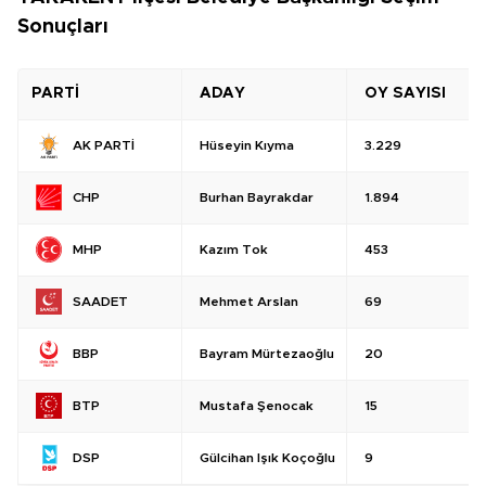
Sonuçları
PARTİ
ADAY
OY SAYISI
Hüseyin Kıyma
3.229
AK PARTİ
Burhan Bayrakdar
1.894
CHP
Kazım Tok
453
MHP
Mehmet Arslan
69
SAADET
Bayram Mürtezaoğlu
20
BBP
Mustafa Şenocak
15
BTP
Gülcihan Işık Koçoğlu
9
DSP