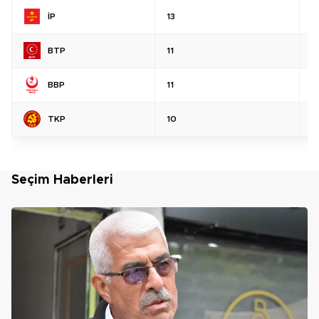
İP
13
%
BTP
11
%
BBP
11
%
TKP
10
%
Seçim Haberleri