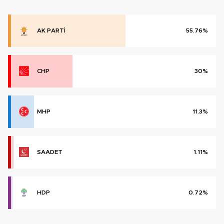
AK PARTİ
55.76%
CHP
30%
MHP
11.3%
SAADET
1.11%
HDP
0.72%