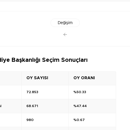
Değişim
ye Başkanlığı Seçim Sonuçları
OY SAYISI
OY ORANI
72.853
%50.33
l
68.671
%47.44
980
%0.67