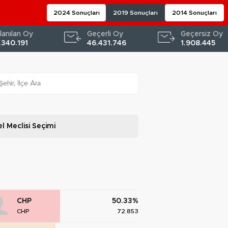
2024 Sonuçları
2019 Sonuçları
2014 Sonuçları
lanılan Oy
Geçerli Oy
Geçersiz Oy
.340.191
46.431.746
1.908.445
l Meclisi
Seçimi
CHP
50.33%
CHP
72.853