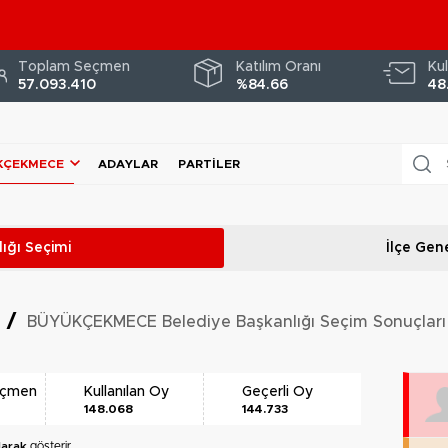
Toplam Seçmen
Katılım Oranı
Kul
57.093.410
%84.66
48
KÇEKMECE
ADAYLAR
PARTILER
ığı
Seçimi
İlçe Gene
i
/
BÜYÜKÇEKMECE Belediye Başkanlığı Seçim Sonuçları
eçmen
Kullanılan Oy
Geçerli Oy
148.068
144.733
larak
gösterir.