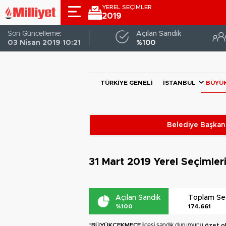
YEREL SEÇİMLER
2019
Son Güncelleme:
Açılan Sandık
03 Nisan 2019 10:21
%100
TÜRKIYE GENELI
İSTANBUL
BÜYÜ
Belediye Başkanl
31 Mart 2019
Yerel Seçimler
Açılan Sandık
Toplam S
%100
174.661
*
BÜYÜKÇEKMECE
ilçesi sandık durumunu
özet o