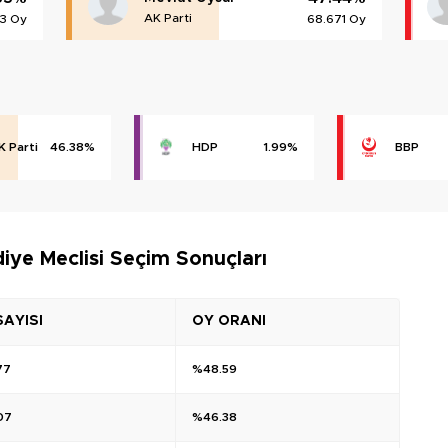
AK Parti
3 Oy
68.671 Oy
K Parti
46.38%
HDP
1.99%
BBP
ye Meclisi Seçim Sonuçları
SAYISI
OY ORANI
77
%48.59
07
%46.38