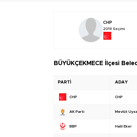
CHP
2019 Seçimi
BÜYÜKÇEKMECE İlçesi Beledi
PARTİ
ADAY
CHP
CHP
Mevlüt Uysa
AK Parti
Halil Eker
BBP