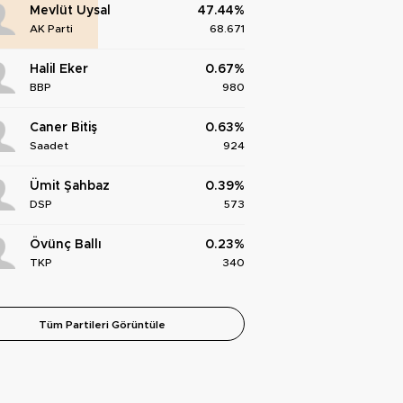
Mevlüt Uysal
47.44%
AK Parti
68.671
Halil Eker
0.67%
BBP
980
Caner Bitiş
0.63%
Saadet
924
Ümit Şahbaz
0.39%
DSP
573
Övünç Ballı
0.23%
TKP
340
Tüm Partileri Görüntüle