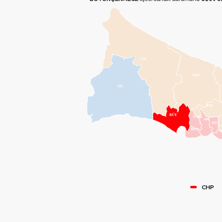
ÇAT
ARN
SİL
BAŞ
BÜY
ESE
AVC
KÜÇ
BEY
CHP