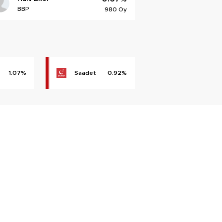
BBP
980 Oy
1.07%
Saadet
0.92%