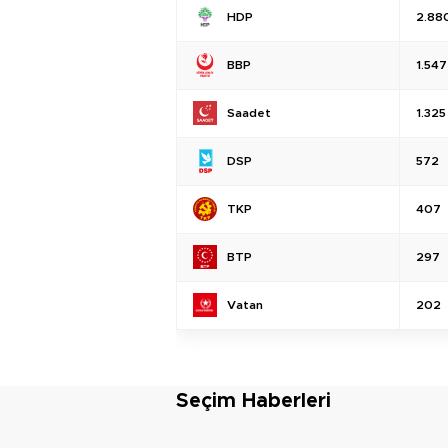
HDP
2.88
BBP
1.547
Saadet
1.325
DSP
572
TKP
407
BTP
297
Vatan
202
Seçim Haberleri