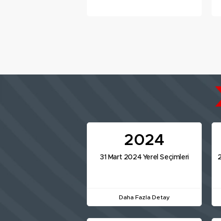
'Karabük’te tek kadın
muhtar'
2024
31 Mart 2024 Yerel Seçimleri
2
Daha Fazla Detay