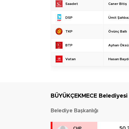
Caner Bitiş
Saadet
Ümit Şahba
DSP
Övünç Ballı
TKP
Ayhan Öksü
BTP
Hasan Bayd
Vatan
BÜYÜKÇEKMECE Belediyesi
Belediye Başkanlığı
50.
CHP