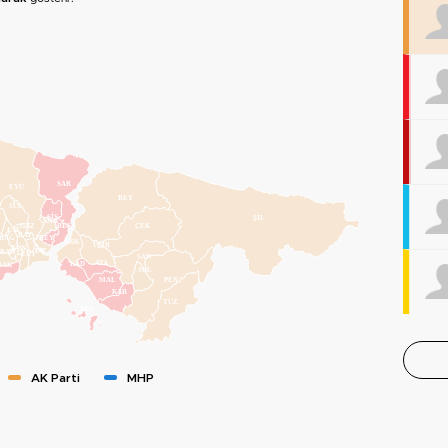
SAR
EYÜ
BEY
SUL
ŞİŞ
ŞİL
KAĞ
GAZ
BEŞ
ÇEK
ESE
BAY
BAĞ
BEY
ÜSK
ÜMR
GÜN
FAT
BAH
ZEY
SAN
ATA
KAD
BAK
SUL
MAL
PEN
KAR
TUZ
ADA
AK Parti
MHP