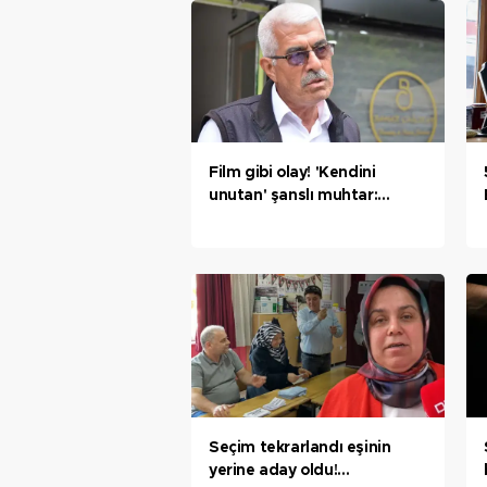
Film gibi olay! 'Kendini
unutan' şanslı muhtar:
Herhalde bir ilk oldu
Seçim tekrarlandı eşinin
yerine aday oldu!