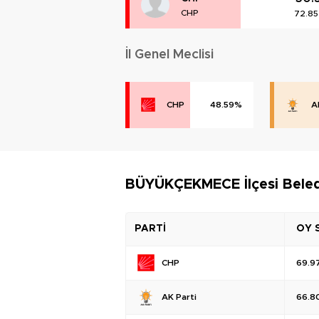
CHP
72.85
İl Genel Meclisi
CHP
48.59%
A
BÜYÜKÇEKMECE İlçesi Beledi
PARTİ
OY 
CHP
69.9
AK Parti
66.8