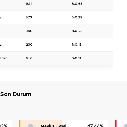
924
%0.63
z
573
%0.39
340
%0.23
z
230
%0.15
emir
162
%0.11
 Son Durum
33%
47.44%
Mevlüt Uysal