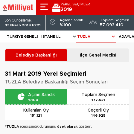
YEREL SEÇİMLER
2019
Açılan Sandık
Toplam Seçmen
Son Güncelleme:
%100
57.093.410
03 Nisan 2019 10:21
TÜRKIYE GENELI
ADAYL
Belediye Başkanlığı
İlçe Genel Meclisi
31 Mart 2019
Yerel Seçimleri
TUZLA Belediye Başkanlığı Seçim Sonuçları
Açılan Sandık
Toplam Seçmen
%100
177.421
Kullanılan Oy
Geçerli Oy
151.121
146.925
*
TUZLA
ilçesi sandık durumunu
özet olarak
gösterir.