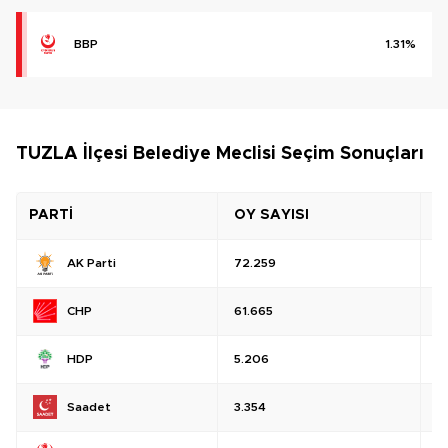
BBP
1.31%
TUZLA İlçesi Belediye Meclisi Seçim Sonuçları
PARTİ
OY SAYISI
O
AK Parti
72.259
%
CHP
61.665
%
HDP
5.206
%
Saadet
3.354
%