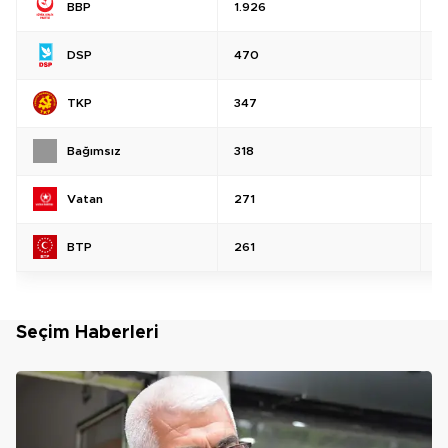
BBP
1.926
%
DSP
470
%
TKP
347
%
Bağımsız
318
%
Vatan
271
%
BTP
261
%
Seçim Haberleri