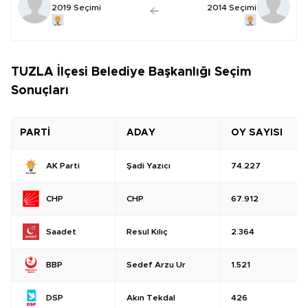
2019 Seçimi
2014 Seçimi
TUZLA İlçesi Belediye Başkanlığı Seçim
Sonuçları
PARTİ
ADAY
OY SAYISI
Şadi Yazıcı
74.227
AK Parti
CHP
67.912
CHP
Resul Kılıç
2.364
Saadet
Sedef Arzu Ur
1.521
BBP
Akın Tekdal
426
DSP