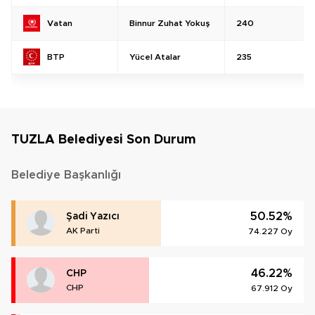
Binnur Zuhat Yokuş
240
Vatan
Yücel Atalar
235
BTP
TUZLA Belediyesi Son Durum
Belediye Başkanlığı
50.52%
Şadi Yazıcı
AK Parti
74.227 Oy
46.22%
CHP
CHP
67.912 Oy