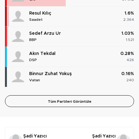
Resul Kılıç
1.6%
Saadet
2.364
Sedef Arzu Ur
1.03%
BBP
1.521
Akın Tekdal
0.28%
DSP
426
Binnur Zuhat Yokuş
0.16%
Vatan
240
Tüm Partileri Görüntüle
Şadi Yazıcı
Şadi Yazıcı