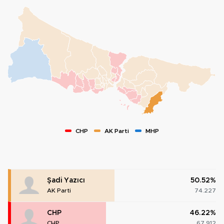
CHP
AK Parti
MHP
Şadi Yazıcı
50.52%
AK Parti
74.227
CHP
46.22%
CHP
67.912