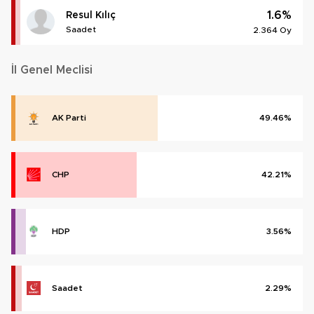
1.6%
Resul Kılıç
Saadet
2.364 Oy
İl Genel Meclisi
AK Parti
49.46%
CHP
42.21%
HDP
3.56%
Saadet
2.29%