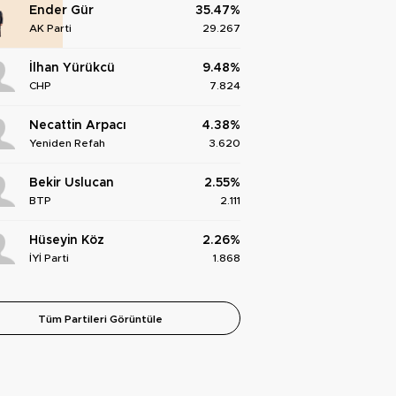
Ender Gür
35.47%
AK Parti
29.267
İlhan Yürükcü
9.48%
CHP
7.824
Necattin Arpacı
4.38%
Yeniden Refah
3.620
Bekir Uslucan
2.55%
BTP
2.111
Hüseyin Köz
2.26%
İYİ Parti
1.868
Tüm Partileri Görüntüle