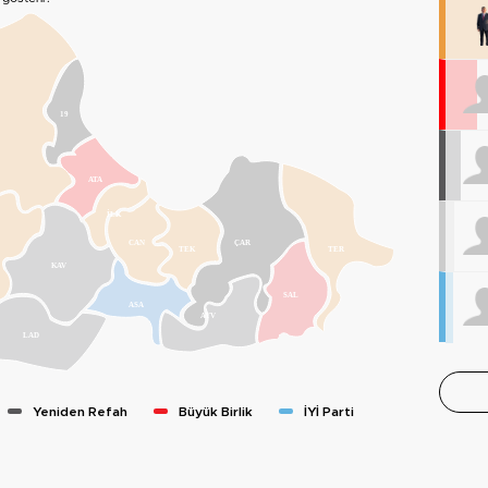
19
ATA
İLK
CAN
ÇAR
TEK
TER
KAV
SAL
ASA
AYV
LAD
Yeniden Refah
Büyük Birlik
İYİ Parti