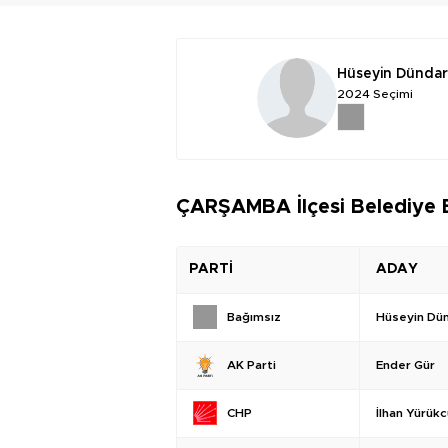
Hüseyin Dündar
2024 Seçimi
ÇARŞAMBA İlçesi Belediye B
PARTİ
ADAY
Hüseyin Dü
Bağımsız
Ender Gür
AK Parti
İlhan Yürükc
CHP