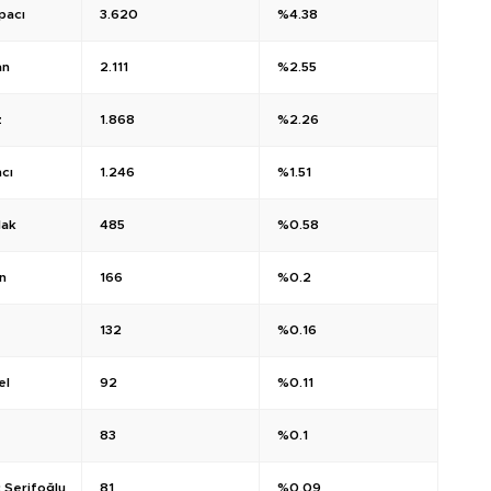
pacı
3.620
%4.38
an
2.111
%2.55
z
1.868
%2.26
cı
1.246
%1.51
lak
485
%0.58
n
166
%0.2
132
%0.16
el
92
%0.11
83
%0.1
 Şerifoğlu
81
%0.09