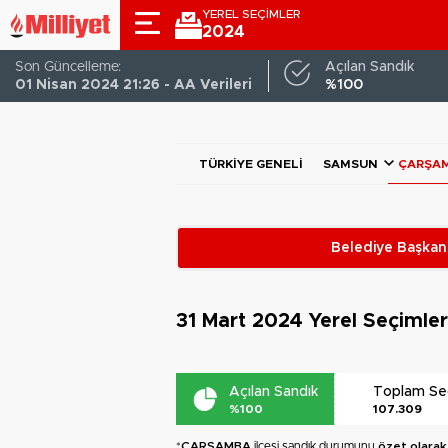
YEREL SEÇİMLER
2024
Son Güncelleme:
Açılan Sandık
01 Nisan 2024 21:26 - AA Verileri
%100
TÜRKIYE GENELI
SAMSUN
ÇARŞA
Belediye Başkanl
31 Mart 2024
Yerel Seçimle
Açılan Sandık
Toplam S
%100
107.309
*
ÇARŞAMBA
ilçesi sandık durumunu
özet olarak