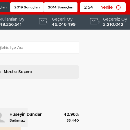
2:53
Yenile
ları
2019 Sonuçları
2014 Sonuçları
Kullanılan Oy
Geçerli Oy
Geçersiz Oy
48.256.541
46.046.499
2.210.042
l Meclisi
Seçimi
Hüseyin Dündar
42.96%
Bağımsız
35.440