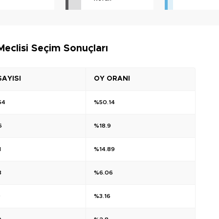
eclisi Seçim Sonuçları
SAYISI
OY ORANI
54
%50.14
6
%18.9
1
%14.89
8
%6.06
9
%3.16