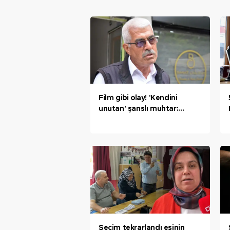
Film gibi olay! 'Kendini
unutan' şanslı muhtar:
Herhalde bir ilk oldu
Seçim tekrarlandı eşinin