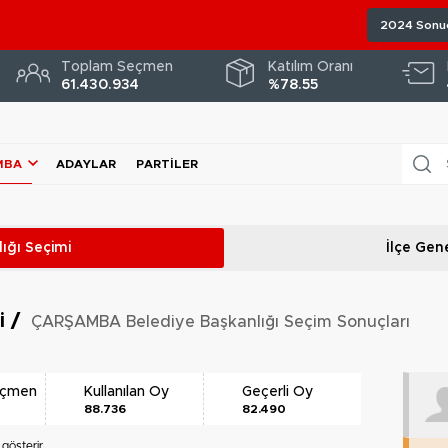
2024 Sonuç
Toplam Seçmen
Katılım Oranı
61.430.934
%78.55
MBA
ADAYLAR
PARTILER
ığı
Seçimi
İlçe Gene
ri
/
ÇARŞAMBA Belediye Başkanlığı Seçim Sonuçları
eçmen
Kullanılan Oy
Geçerli Oy
88.736
82.490
gösterir.