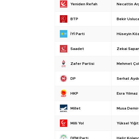
Necattin Ar
Yeniden Refah
Bekir Usluc
BTP
Hüseyin Kö
İYİ Parti
Zekai Sapan
Saadet
Mehmet Ço
Zafer Partisi
Serhat Aydı
DP
Esra Yılmaz
HKP
Musa Demir
Millet
Yüksel Yiğit
Milli Yol
Heliz Kolanç
DEM Parti