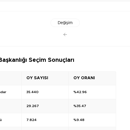
Değişim
aşkanlığı Seçim Sonuçları
OY SAYISI
OY ORANI
ndar
35.440
%42.96
29.267
%35.47
ü
7.824
%9.48