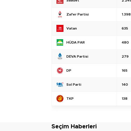
Saadet
2.24
Zafer Partisi
1.398
Vatan
635
HÜDA PAR
480
DEVA Partisi
279
DP
165
Sol Parti
140
TKP
138
Seçim Haberleri