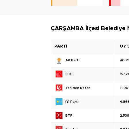
ÇARŞAMBA İlçesi Belediye M
PARTİ
OY 
AK Parti
40.2
CHP
15.17
Yeniden Refah
11.96
İYİ Parti
4.86
BTP
2.53