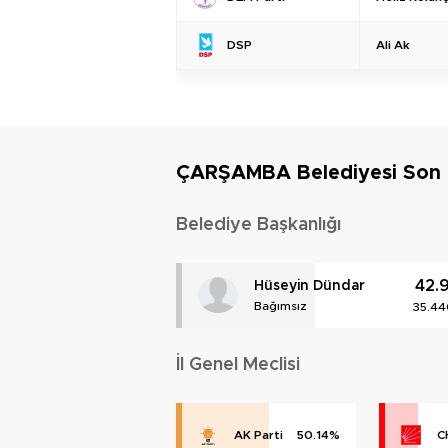
Ali Ak
DSP
ÇARŞAMBA Belediyesi Son
Belediye Başkanlığı
42.
Hüseyin Dündar
Bağımsız
35.44
İl Genel Meclisi
AK Parti
50.14%
C