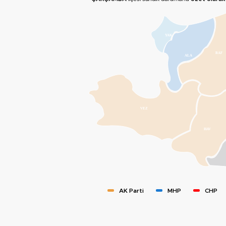
YAK
BAF
ALA
VEZ
HAV
AK Parti
MHP
CHP