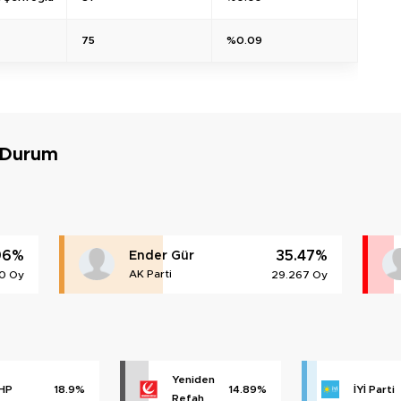
75
%0.09
 Durum
96%
35.47%
Ender Gür
AK Parti
0 Oy
29.267 Oy
Yeniden
HP
18.9%
14.89%
İYİ Parti
Refah