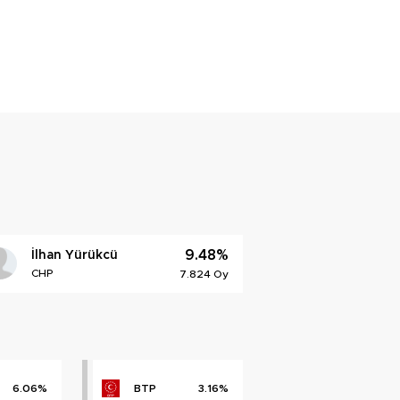
9.48%
İlhan Yürükcü
CHP
7.824 Oy
6.06%
BTP
3.16%