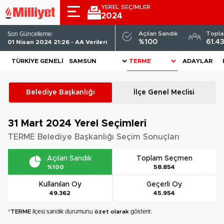
YEREL SEÇİMLER
2024
Açılan Sandık
Topl
Son Güncelleme:
%100
61.4
01 Nisan 2024 21:26 - AA Verileri
TÜRKIYE GENELI
ADAYLAR
Belediye Başkanlığı
İlçe Genel Meclisi
31 Mart 2024
Yerel Seçimleri
TERME Belediye Başkanlığı Seçim Sonuçları
Açılan Sandık
Toplam Seçmen
%100
58.854
Kullanılan Oy
Geçerli Oy
49.362
45.954
*
TERME
ilçesi sandık durumunu
özet olarak
gösterir.