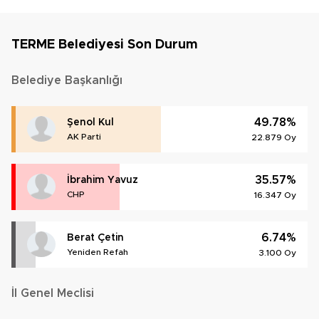
TERME Belediyesi Son Durum
Belediye Başkanlığı
49.78%
Şenol Kul
AK Parti
22.879 Oy
35.57%
İbrahim Yavuz
CHP
16.347 Oy
6.74%
Berat Çetin
Yeniden Refah
3.100 Oy
İl Genel Meclisi