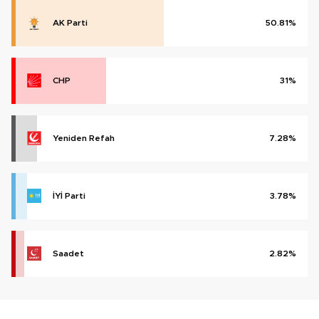
AK Parti
50.81%
CHP
31%
Yeniden Refah
7.28%
İYİ Parti
3.78%
Saadet
2.82%