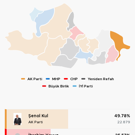
AK Parti
MHP
CHP
Yeniden Refah
Büyük Birlik
İYİ Parti
Şenol Kul
49.78%
AK Parti
22.879