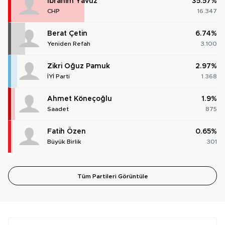
İbrahim Yavuz
35.57%
CHP
16.347
Berat Çetin
6.74%
Yeniden Refah
3.100
Zikri Oğuz Pamuk
2.97%
İYİ Parti
1.368
Ahmet Köneçoğlu
1.9%
Saadet
875
Fatih Özen
0.65%
Büyük Birlik
301
Tüm Partileri Görüntüle