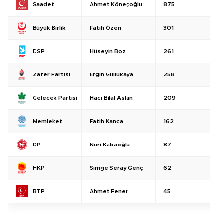
Ahmet Köneçoğlu
875
Saadet
Fatih Özen
301
Büyük Birlik
Hüseyin Boz
261
DSP
Ergin Güllükaya
258
Zafer Partisi
Hacı Bilal Aslan
209
Gelecek Partisi
Fatih Kanca
162
Memleket
Nuri Kabaoğlu
87
DP
Simge Seray Genç
62
HKP
Ahmet Fener
45
BTP