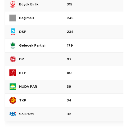
Büyük Birlik
315
%
Bağımsız
245
%
DSP
234
%
Gelecek Partisi
179
%
DP
97
%
BTP
80
%
HÜDA PAR
39
%
TKP
34
%
Sol Parti
32
%