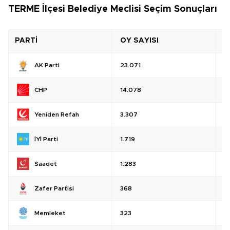
TERME İlçesi Belediye Meclisi Seçim Sonuçları
PARTİ
OY SAYISI
O
AK Parti
23.071
%
CHP
14.078
%
Yeniden Refah
3.307
%
İYİ Parti
1.719
%
Saadet
1.283
%
Zafer Partisi
368
%
Memleket
323
%