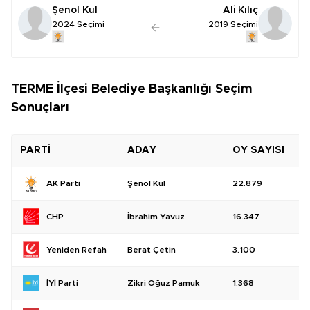
Şenol Kul
Ali Kılıç
2024 Seçimi
2019 Seçimi
TERME İlçesi Belediye Başkanlığı Seçim
Sonuçları
PARTİ
ADAY
OY SAYISI
Şenol Kul
22.879
AK Parti
İbrahim Yavuz
16.347
CHP
Berat Çetin
3.100
Yeniden Refah
Zikri Oğuz Pamuk
1.368
İYİ Parti