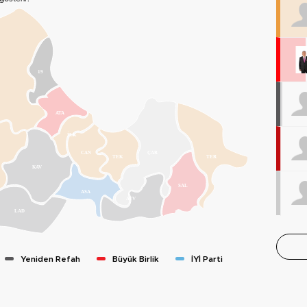
19
ATA
İLK
CAN
ÇAR
TEK
TER
KAV
SAL
ASA
AYV
LAD
Yeniden Refah
Büyük Birlik
İYİ Parti