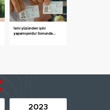
İsmi yüzünden işini
yapamıyordu! Sonunda
muradına erdi
2023