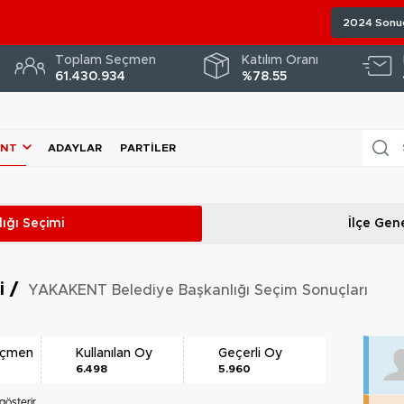
2024 Sonuç
Toplam Seçmen
Katılım Oranı
61.430.934
%78.55
ENT
ADAYLAR
PARTILER
ığı
Seçimi
İlçe Gene
ri
/
YAKAKENT Belediye Başkanlığı Seçim Sonuçları
eçmen
Kullanılan Oy
Geçerli Oy
6.498
5.960
gösterir.