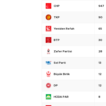
CHP
947
TKP
90
Yeniden Refah
65
BTP
30
Zafer Partisi
28
Sol Parti
13
Büyük Birlik
12
DP
12
HÜDA PAR
8