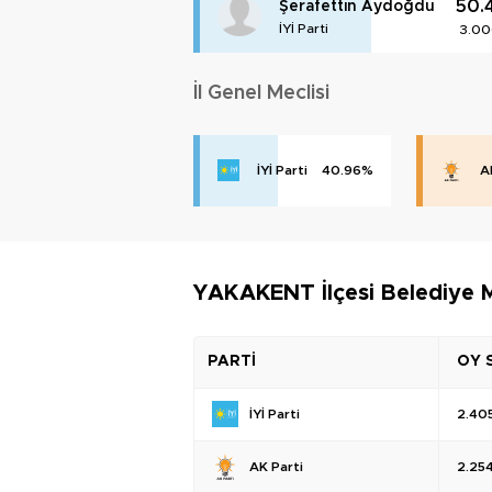
50.
Şerafettin Aydoğdu
İYİ Parti
3.00
İl Genel Meclisi
İYİ Parti
40.96%
A
YAKAKENT İlçesi Belediye M
PARTİ
OY 
İYİ Parti
2.40
AK Parti
2.25