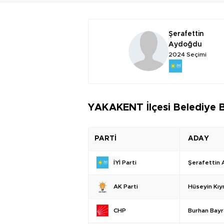
Şerafettin
Aydoğdu
2024 Seçimi
YAKAKENT İlçesi Belediye B
PARTİ
ADAY
Şerafettin
İYİ Parti
Hüseyin Kı
AK Parti
Burhan Bay
CHP