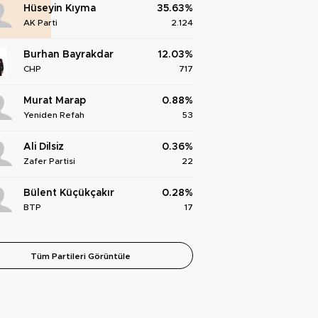
Hüseyin Kıyma
35.63%
AK Parti
2.124
Burhan Bayrakdar
12.03%
CHP
717
Murat Marap
0.88%
Yeniden Refah
53
Ali Dilsiz
0.36%
Zafer Partisi
22
Bülent Küçükçakır
0.28%
BTP
17
Tüm Partileri Görüntüle