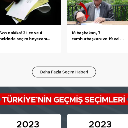
Son dakika! 3 ilçe ve 4
18 başbakan, 7
beldede seçim heyecanı
cumhurbaşkanı ve 19 vali
yaşandı! İşte ilk sonuçlar...
eskitti! Mührü 48 yıldır
taşıyor
Daha Fazla Seçim Haberi
2023
2023