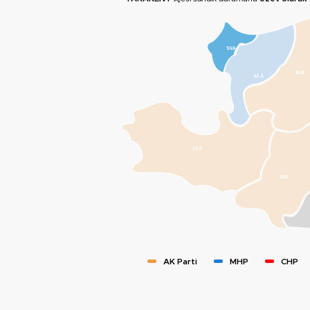
YAK
BAF
ALA
VEZ
HAV
AK Parti
MHP
CHP