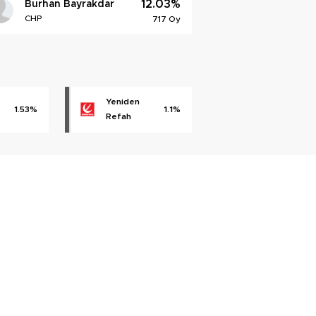
12.03%
Burhan Bayrakdar
CHP
717 Oy
Yeniden
1.53%
1.1%
Refah